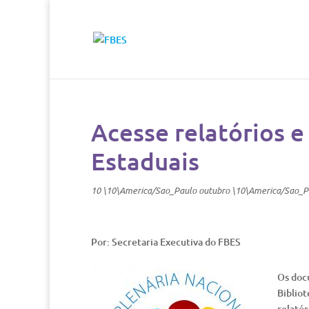
Acesse relatórios e
Estaduais
10 \10\America/Sao_Paulo outubro \10\America/Sao_P
Por: Secretaria Executiva do FBES
Os docu
Biblio
relatór