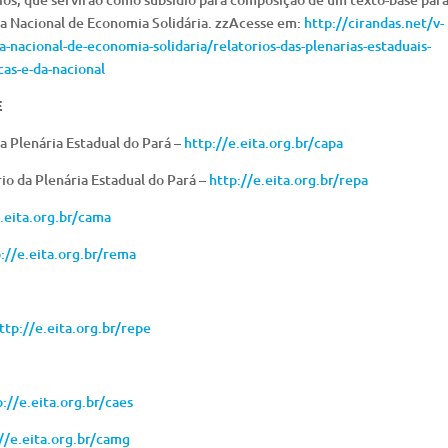
ia Nacional de Economia Solidária. zzAcesse em:
http://cirandas.net/v-
a-nacional-de-economia-solidaria/relatorios-das-plenarias-estaduais-
as-e-da-nacional
E
a Plenária Estadual do Pará –
http://e.eita.org.br/capa
io da Plenária Estadual do Pará –
http://e.eita.org.br/repa
e.eita.org.br/cama
://e.eita.org.br/rema
ttp://e.eita.org.br/repe
p://e.eita.org.br/caes
//e.eita.org.br/camg