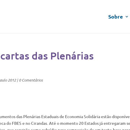
Sobre
 cartas das Plenárias
aulo 2012
|
0 Comentários
mentos das Plenárias Estaduais de Economia Solidária estão disponíve
teca do FBES e no Cirandas. Até o momento 20 Estados já entregaram s
ios, que servirão como subsídio para composição de um texto-base para