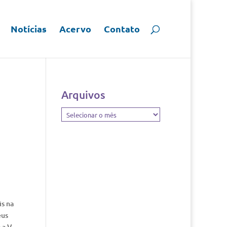
Notícias
Acervo
Contato
Arquivos
Arquivos
is na
eus
 a V