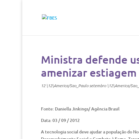
Ministra defende us
amenizar estiagem
12 \12\America/Sao_Paulo setembro \12\America/Sao
Fonte: Daniella Jinkings/ Agência Brasil
Data: 03 / 09 / 2012
A tecnologia social deve ajudar a população do N
Desenvolvimento Social e Combate à Fome, Tereza 