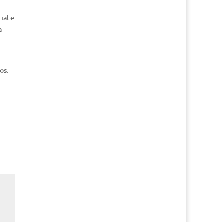
ial e
a
os.