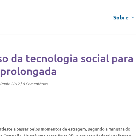
Sobre
o da tecnologia social para
 prolongada
_Paulo 2012
|
0 Comentários
ordeste a passar pelos momentos de estiagem, segundo a ministra do
Campello. Na próxima terça-feira (4), o governo federal vai fazer a