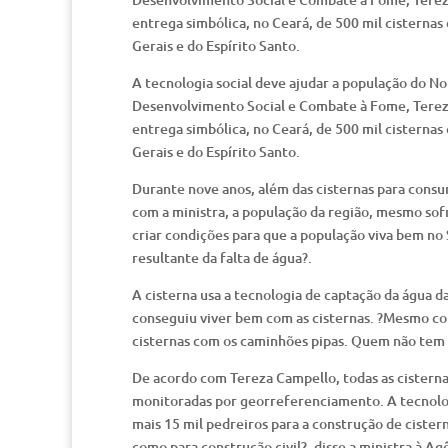
entrega simbólica, no Ceará, de 500 mil cisternas
Gerais e do Espírito Santo.
A tecnologia social deve ajudar a população do N
Desenvolvimento Social e Combate à Fome, Tereza 
entrega simbólica, no Ceará, de 500 mil cisternas
Gerais e do Espírito Santo.
Durante nove anos, além das cisternas para cons
com a ministra, a população da região, mesmo so
criar condições para que a população viva bem no 
resultante da falta de água?.
A cisterna usa a tecnologia de captação da água d
conseguiu viver bem com as cisternas. ?Mesmo com
cisternas com os caminhões pipas. Quem não tem 
De acordo com Tereza Campello, todas as cisterna
monitoradas por georreferenciamento. A tecnologi
mais 15 mil pedreiros para a construção de cistern
como para construção civil?, disse a ministra à Agê