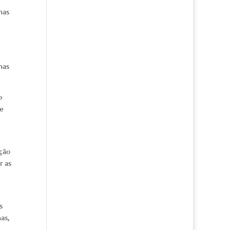
nas
nas
o
de
ação
r as
s
nas,