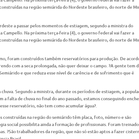
 construídas na região semiárida do Nordeste brasileiro, do norte de Mi
ordeste a passar pelos momentos de estiagem, segundo a ministra do
Campello. Na próxima terça-feira (4), o governo federal vai fazer a
 construídas na região semiárida do Nordeste brasileiro, do norte de Mi
umo, foram construídos também reservatórios para produção. De acord
frendo com a seca prolongada, não quer deixar o campo. ?A gente tem 
Semiárido e que reduza esse nível de carência e de sofrimento que é
a chuva. Segundo a ministra, durante os períodos de estiagem, a popul
 a falta de chuva no final do ano passado, estamos conseguindo enche
esse reservatório, não tem como acumular água?.
s construídas na região do semiárido têm placa, foto, número e são
a social possibilita ainda a formação de profissionais. Foram treinado
as. ?São trabalhadores da região, que não só estão aptos a fazer cister
ncia Brasil.