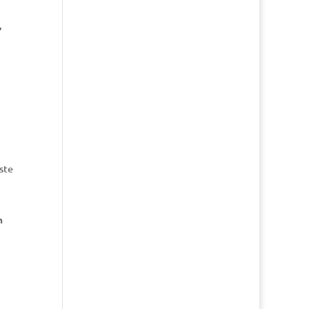
,
ste
m