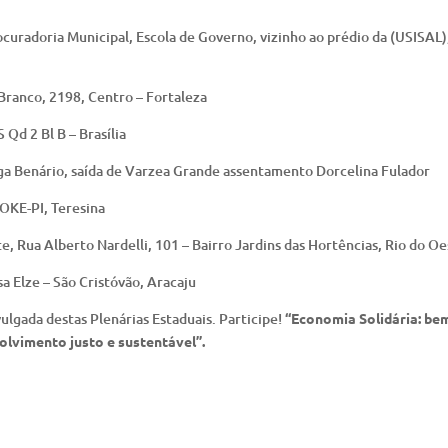
curadoria Municipal, Escola de Governo, vizinho ao prédio da (USISAL)
 Branco, 2198, Centro – Fortaleza
Qd 2 Bl B – Brasília
ga Benário, saída de Varzea Grande assentamento Dorcelina Fulador
 OKE-PI, Teresina
, Rua Alberto Nardelli, 101 – Bairro Jardins das Hortências, Rio do Oe
sa Elze – São Cristóvão, Aracaju
ulgada destas Plenárias Estaduais. Participe!
“Economia Solidária: be
lvimento justo e sustentável”.