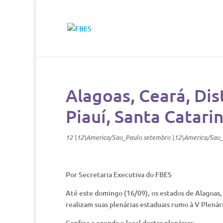
Alagoas, Ceará, Dis
Piauí, Santa Catari
12 \12\America/Sao_Paulo setembro \12\America/Sao
Por Secretaria Executiva do FBES
Até este domingo (16/09), os estados de Alagoas, 
realizam suas plenárias estaduais rumo à V Plenár
Confira a agenda e local destas plenárias: