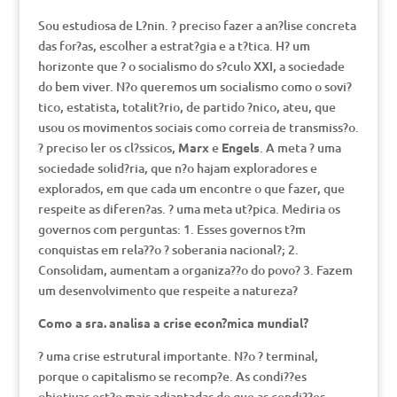
Sou estudiosa de L?nin. ? preciso fazer a an?lise concreta
das for?as, escolher a estrat?gia e a t?tica. H? um
horizonte que ? o socialismo do s?culo XXI, a sociedade
do bem viver. N?o queremos um socialismo como o sovi?
tico, estatista, totalit?rio, de partido ?nico, ateu, que
usou os movimentos sociais como correia de transmiss?o.
? preciso ler os cl?ssicos,
Marx
e
Engels
. A meta ? uma
sociedade solid?ria, que n?o hajam exploradores e
explorados, em que cada um encontre o que fazer, que
respeite as diferen?as. ? uma meta ut?pica. Mediria os
governos com perguntas: 1. Esses governos t?m
conquistas em rela??o ? soberania nacional?; 2.
Consolidam, aumentam a organiza??o do povo? 3. Fazem
um desenvolvimento que respeite a natureza?
Como a sra. analisa a crise econ?mica mundial?
? uma crise estrutural importante. N?o ? terminal,
porque o capitalismo se recomp?e. As condi??es
objetivas est?o mais adiantadas do que as condi??es