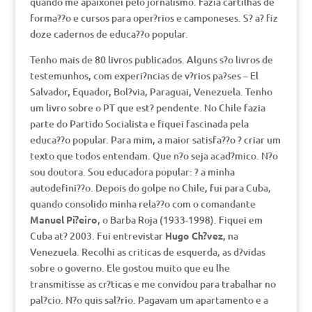
quando me apaixonei pelo jornalismo. Fazia cartilhas de
forma??o e cursos para oper?rios e camponeses. S? a? fiz
doze cadernos de educa??o popular.
Tenho mais de 80 livros publicados. Alguns s?o livros de
testemunhos, com experi?ncias de v?rios pa?ses – El
Salvador, Equador, Bol?via, Paraguai, Venezuela. Tenho
um livro sobre o PT que est? pendente. No Chile fazia
parte do Partido Socialista e fiquei fascinada pela
educa??o popular. Para mim, a maior satisfa??o ? criar um
texto que todos entendam. Que n?o seja acad?mico. N?o
sou doutora. Sou educadora popular: ? a minha
autodefini??o. Depois do golpe no Chile, fui para Cuba,
quando consolido minha rela??o com o comandante
Manuel Pi?eiro
, o Barba Roja (1933-1998). Fiquei em
Cuba at? 2003. Fui entrevistar
Hugo Ch?vez
, na
Venezuela. Recolhi as criticas de esquerda, as d?vidas
sobre o governo. Ele gostou muito que eu lhe
transmitisse as cr?ticas e me convidou para trabalhar no
pal?cio. N?o quis sal?rio. Pagavam um apartamento e a