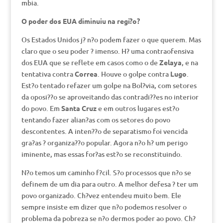
mbia.
O poder dos EUA diminuiu na regi?o?
Os Estados Unidos j? n?o podem fazer o que querem. Mas
claro que o seu poder ? imenso. H? uma contraofensiva
dos EUA que se reflete em casos como o de
Zelaya
, e na
tentativa contra
Correa
. Houve o golpe contra
Lugo
.
Est?o tentado refazer um golpe na Bol?via, com setores
da oposi??o se aproveitando das contradi??es no interior
do povo. Em
Santa Cruz
e em outros lugares est?o
tentando fazer alian?as com os setores do povo
descontentes. A inten??o de separatismo foi vencida
gra?as ? organiza??o popular. Agora n?o h? um perigo
iminente, mas essas for?as est?o se reconstituindo.
N?o temos um caminho f?cil. S?o processos que n?o se
definem de um dia para outro. A melhor defesa ? ter um
povo organizado. Ch?vez entendeu muito bem. Ele
sempre insiste em dizer que n?o podemos resolver o
problema da pobreza se n?o dermos poder ao povo. Ch?