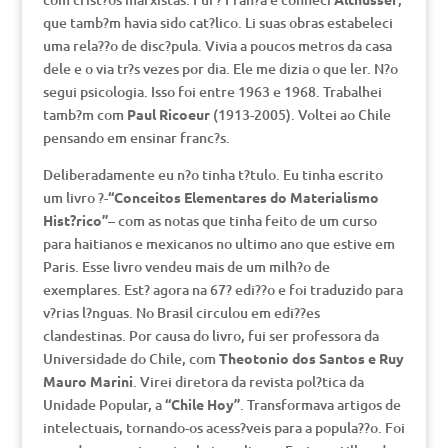
que tamb?m havia sido cat?lico. Li suas obras estabeleci
uma rela??o de disc?pula. Vivia a poucos metros da casa
dele e o via tr?s vezes por dia. Ele me dizia o que ler. N?o
segui psicologia. Isso foi entre 1963 e 1968. Trabalhei
tamb?m com
Paul Ricoeur
(1913-2005). Voltei ao Chile
pensando em ensinar franc?s.
Deliberadamente eu n?o tinha t?tulo. Eu tinha escrito
um livro ?-
“Conceitos Elementares do Materialismo
Hist?rico”
– com as notas que tinha feito de um curso
para haitianos e mexicanos no ultimo ano que estive em
Paris. Esse livro vendeu mais de um milh?o de
exemplares. Est? agora na 67? edi??o e foi traduzido para
v?rias l?nguas. No Brasil circulou em edi??es
clandestinas. Por causa do livro, fui ser professora da
Universidade do Chile, com
Theotonio dos Santos e Ruy
Mauro Marini
. Virei diretora da revista pol?tica da
Unidade Popular, a
“Chile Hoy”
. Transformava artigos de
intelectuais, tornando-os acess?veis para a popula??o. Foi