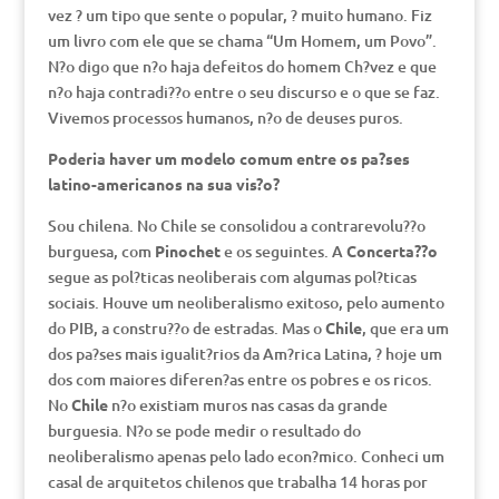
vez ? um tipo que sente o popular, ? muito humano. Fiz
um livro com ele que se chama “Um Homem, um Povo”.
N?o digo que n?o haja defeitos do homem Ch?vez e que
n?o haja contradi??o entre o seu discurso e o que se faz.
Vivemos processos humanos, n?o de deuses puros.
Poderia haver um modelo comum entre os pa?ses
latino-americanos na sua vis?o?
Sou chilena. No Chile se consolidou a contrarevolu??o
burguesa, com
Pinochet
e os seguintes. A
Concerta??o
segue as pol?ticas neoliberais com algumas pol?ticas
sociais. Houve um neoliberalismo exitoso, pelo aumento
do PIB, a constru??o de estradas. Mas o
Chile
, que era um
dos pa?ses mais igualit?rios da Am?rica Latina, ? hoje um
dos com maiores diferen?as entre os pobres e os ricos.
No
Chile
n?o existiam muros nas casas da grande
burguesia. N?o se pode medir o resultado do
neoliberalismo apenas pelo lado econ?mico. Conheci um
casal de arquitetos chilenos que trabalha 14 horas por