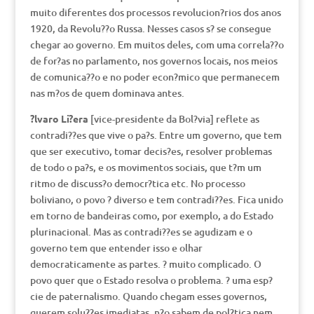
muito diferentes dos processos revolucion?rios dos anos
1920, da Revolu??o Russa. Nesses casos s? se consegue
chegar ao governo. Em muitos deles, com uma correla??o
de for?as no parlamento, nos governos locais, nos meios
de comunica??o e no poder econ?mico que permanecem
nas m?os de quem dominava antes.
?lvaro Li?era
[vice-presidente da Bol?via] reflete as
contradi??es que vive o pa?s. Entre um governo, que tem
que ser executivo, tomar decis?es, resolver problemas
de todo o pa?s, e os movimentos sociais, que t?m um
ritmo de discuss?o democr?tica etc. No processo
boliviano, o povo ? diverso e tem contradi??es. Fica unido
em torno de bandeiras como, por exemplo, a do Estado
plurinacional. Mas as contradi??es se agudizam e o
governo tem que entender isso e olhar
democraticamente as partes. ? muito complicado. O
povo quer que o Estado resolva o problema. ? uma esp?
cie de paternalismo. Quando chegam esses governos,
querem solu??es imediatas, n?o sabem de pol?tica nem