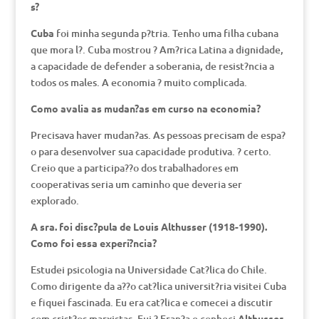
s?
Cuba
foi minha segunda p?tria. Tenho uma filha cubana
que mora l?. Cuba mostrou ? Am?rica Latina a dignidade,
a capacidade de defender a soberania, de resist?ncia a
todos os males. A economia ? muito complicada.
Como avalia as mudan?as em curso na economia?
Precisava haver mudan?as. As pessoas precisam de espa?
o para desenvolver sua capacidade produtiva. ? certo.
Creio que a participa??o dos trabalhadores em
cooperativas seria um caminho que deveria ser
explorado.
A sra. foi disc?pula de Louis Althusser (1918-1990).
Como foi essa experi?ncia?
Estudei psicologia na Universidade Cat?lica do Chile.
Como dirigente da a??o cat?lica universit?ria visitei Cuba
e fiquei fascinada. Eu era cat?lica e comecei a discutir
com crist?os marxistas. Fui ? Fran?a e conheci
Althusser
,