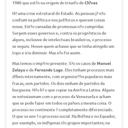
1980 que est?o na origem do triunfo de
Ch?vez
.
H? uma crise estrutural do Estado. As pessoas j? n?o
confiam na pol?tica e nos pol?ticos e querem coisas
novas. Est?o cansadas de promessas n?o cumpridas.
Surgem esses governos e, contra os progn?sticos de
alguns, inclusive de intelectuais brasileiros, o processo
se seguiu. Houve quem achasse que se tinha atingido um
topo e iria diminuir. Mas n?o foi assim.
Mas temos o imp?rio presente. S?o os casos de
Manuel
Zelaya
e de
Fernando Lugo
. Eles tinham processos mais
d?beis internamente, com
populares mais
organiza??es
fracas, sem partidos. Os dois vinham de partidos da
burguesia. N?o h? o que copiar na Am?rica Latina. Alguns
se entusiasmam com o processo da Venezuela e acham
que se pode fazer em todos os pa?ses a mesma coisa. O
processo no continente ? completamente diferenciado.
O que os une ? o processo social. Na Bol?via e no Equador,
por exemplo, os ind?genas s?o grupos importantes; na