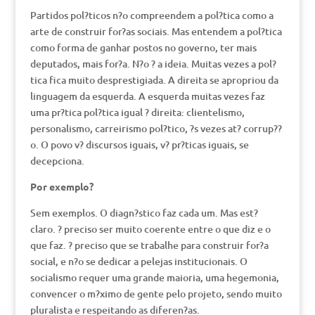
Partidos pol?ticos n?o compreendem a pol?tica como a
arte de construir for?as sociais. Mas entendem a pol?tica
como forma de ganhar postos no governo, ter mais
deputados, mais for?a. N?o ? a ideia. Muitas vezes a pol?
tica fica muito desprestigiada. A direita se apropriou da
linguagem da esquerda. A esquerda muitas vezes faz
uma pr?tica pol?tica igual ? direita: clientelismo,
personalismo, carreirismo pol?tico, ?s vezes at? corrup??
o. O povo v? discursos iguais, v? pr?ticas iguais, se
decepciona.
Por exemplo?
Sem exemplos. O diagn?stico faz cada um. Mas est?
claro. ? preciso ser muito coerente entre o que diz e o
que faz. ? preciso que se trabalhe para construir for?a
social, e n?o se dedicar a pelejas institucionais. O
socialismo requer uma grande maioria, uma hegemonia,
convencer o m?ximo de gente pelo projeto, sendo muito
pluralista e respeitando as diferen?as.