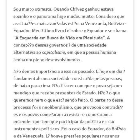
Sou muito otimista. Quando Ch?vez ganhou estava
sozinho e o panorama hoje mudou muito. Considero que
as situa??es mais avan?adas est?o na Venezuela, Bol?via e
Equador. Meu ?ltimo livro foi sobre o Equador e se chama
“
A Esquerda em Busca da Vida em Plenitude
“. A
concep??o desses governos ? de uma sociedade
alternativa ao
, em que a pessoa humana
capitalismo
tenha um pleno desenvolvimento.
N?o demos import?ncia a isso no passado. E hoje em dia ?
fundamental: uma sociedade constru?da pelas pessoas,
de baixo para cima. N?o ? fazer com que o povo seja um
mendigo que recebe presentes do Estado. N?o ? o que
queremos nem o que est? sendo feito. O parteiro desse
processo foi o neoliberalismo, que provocou contradi??
es e os povos come?aram a resistir e come?aram a
entender que tem que participar da pol?tica e criar
instrumentos pol?ticos. Foi o caso do Equador, da Bol?via
e da Venezuela. L? houve press?es populares nos anos