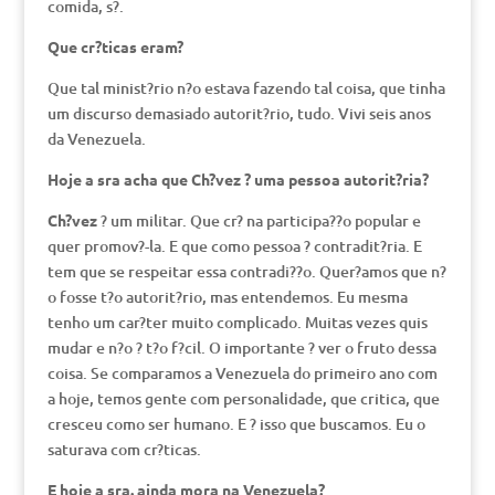
comida, s?.
Que cr?ticas eram?
Que tal minist?rio n?o estava fazendo tal coisa, que tinha
um discurso demasiado autorit?rio, tudo. Vivi seis anos
da Venezuela.
Hoje a sra acha que Ch?vez ? uma pessoa autorit?ria?
Ch?vez
? um militar. Que cr? na participa??o popular e
quer promov?-la. E que como pessoa ? contradit?ria. E
tem que se respeitar essa contradi??o. Quer?amos que n?
o fosse t?o autorit?rio, mas entendemos. Eu mesma
tenho um car?ter muito complicado. Muitas vezes quis
mudar e n?o ? t?o f?cil. O importante ? ver o fruto dessa
coisa. Se comparamos a Venezuela do primeiro ano com
a hoje, temos gente com personalidade, que critica, que
cresceu como ser humano. E ? isso que buscamos. Eu o
saturava com cr?ticas.
E hoje a sra. ainda mora na Venezuela?