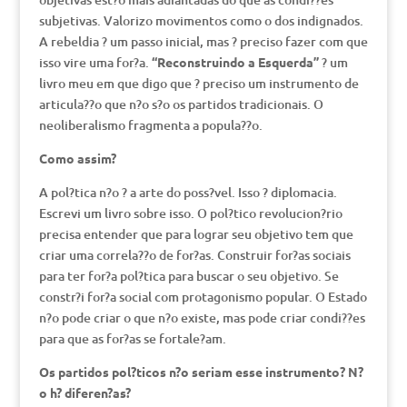
subjetivas. Valorizo movimentos como o dos indignados.
A rebeldia ? um passo inicial, mas ? preciso fazer com que
isso vire uma for?a.
“Reconstruindo a Esquerda”
? um
livro meu em que digo que ? preciso um instrumento de
articula??o que n?o s?o os partidos tradicionais. O
neoliberalismo fragmenta a popula??o.
Como assim?
A pol?tica n?o ? a arte do poss?vel. Isso ? diplomacia.
Escrevi um livro sobre isso. O pol?tico revolucion?rio
precisa entender que para lograr seu objetivo tem que
criar uma correla??o de for?as. Construir for?as sociais
para ter for?a pol?tica para buscar o seu objetivo. Se
constr?i for?a social com protagonismo popular. O Estado
n?o pode criar o que n?o existe, mas pode criar condi??es
para que as for?as se fortale?am.
Os partidos pol?ticos n?o seriam esse instrumento? N?
o h? diferen?as?