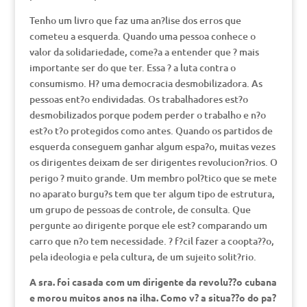
Tenho um livro que faz uma an?lise dos erros que
cometeu a esquerda. Quando uma pessoa conhece o
valor da solidariedade, come?a a entender que ? mais
importante ser do que ter. Essa ? a luta contra o
consumismo. H? uma democracia desmobilizadora. As
pessoas ent?o endividadas. Os trabalhadores est?o
desmobilizados porque podem perder o trabalho e n?o
est?o t?o protegidos como antes. Quando os partidos de
esquerda conseguem ganhar algum espa?o, muitas vezes
os dirigentes deixam de ser dirigentes revolucion?rios. O
perigo ? muito grande. Um membro pol?tico que se mete
no aparato burgu?s tem que ter algum tipo de estrutura,
um grupo de pessoas de controle, de consulta. Que
pergunte ao dirigente porque ele est? comparando um
carro que n?o tem necessidade. ? f?cil fazer a coopta??o,
pela ideologia e pela cultura, de um sujeito solit?rio.
A sra. foi casada com um dirigente da revolu??o cubana
e morou muitos anos na ilha. Como v? a situa??o do pa?