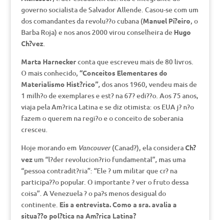
governo socialista de Salvador Allende. Casou-se com um
dos comandantes da revolu??o cubana (
Manuel Pi?eiro
, o
Barba Roja) e nos anos 2000 virou conselheira de
Hugo
Ch?vez
.
Marta Harnecker
conta que escreveu mais de 80 livros.
O mais conhecido,
“Conceitos Elementares do
Materialismo Hist?rico”
, dos anos 1960, vendeu mais de
1 milh?o de exemplares e est? na 67? edi??o. Aos 75 anos,
viaja pela Am?rica Latina e se diz otimista: os EUA j? n?o
fazem o querem na regi?o e o conceito de soberania
cresceu.
Hoje morando em
(Canad?), ela considera
Ch?
Vancouver
vez
um “l?der revolucion?rio fundamental”, mas uma
“pessoa contradit?ria”: “Ele ? um militar que cr? na
participa??o popular. O importante ? ver o fruto dessa
coisa”. A Venezuela ? o pa?s menos desigual do
continente.
Eis a entrevista.
Como a sra. avalia a
situa??o pol?tica na Am?rica Latina?