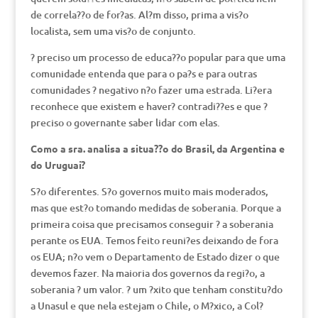
de correla??o de for?as. Al?m disso, prima a vis?o
localista, sem uma vis?o de conjunto.
? preciso um processo de educa??o popular para que uma
comunidade entenda que para o pa?s e para outras
comunidades ? negativo n?o fazer uma estrada. Li?era
reconhece que existem e haver? contradi??es e que ?
preciso o governante saber lidar com elas.
Como a sra. analisa a situa??o do Brasil, da Argentina e
do Uruguai?
S?o diferentes. S?o governos muito mais moderados,
mas que est?o tomando medidas de soberania. Porque a
primeira coisa que precisamos conseguir ? a soberania
perante os EUA. Temos feito reuni?es deixando de fora
os EUA; n?o vem o Departamento de Estado dizer o que
devemos fazer. Na maioria dos governos da regi?o, a
soberania ? um valor. ? um ?xito que tenham constitu?do
a Unasul e que nela estejam o Chile, o M?xico, a Col?