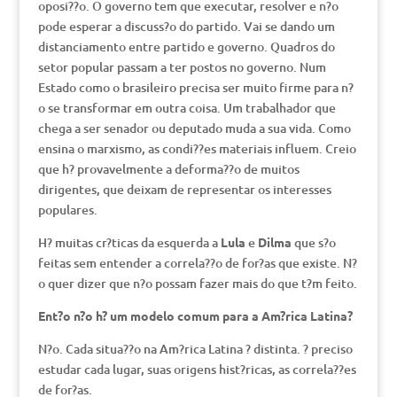
oposi??o. O governo tem que executar, resolver e n?o
pode esperar a discuss?o do partido. Vai se dando um
distanciamento entre partido e governo. Quadros do
setor popular passam a ter postos no governo. Num
Estado como o brasileiro precisa ser muito firme para n?
o se transformar em outra coisa. Um trabalhador que
chega a ser senador ou deputado muda a sua vida. Como
ensina o marxismo, as condi??es materiais influem. Creio
que h? provavelmente a deforma??o de muitos
dirigentes, que deixam de representar os interesses
populares.
H? muitas cr?ticas da esquerda a
Lula
e
Dilma
que s?o
feitas sem entender a correla??o de for?as que existe. N?
o quer dizer que n?o possam fazer mais do que t?m feito.
Ent?o n?o h? um modelo comum para a Am?rica Latina?
N?o. Cada situa??o na Am?rica Latina ? distinta. ? preciso
estudar cada lugar, suas origens hist?ricas, as correla??es
de for?as.