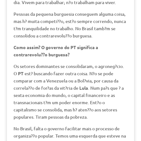
dia. Vivem para trabalhar; n?o trabalham para viver.
Pessoas da pequena burguesia conseguem alguma coisa,
mas h? muita competi??o, est?o sempre correndo, nunca
t?m tranquilidade no trabalho. No Brasil tamb?m se
consolidou a contrarevolu??o burguesa.
Como assim? O governo do PT significa a
contrarevolu??o burguesa?
Os setores dominantes se consolidaram, o agroneg?cio.
O
PT
est? buscando fazer outra coisa. N?o se pode
comparar com a Venezuela ou a Bol?via, por causa da
correla??o de for?as da vit?ria de
Lula
. Num pa?s que ? a
sexta economia do mundo, o capital financeiro e as
transnacionais t?m um poder enorme. Ent?o o
capitalismo se consolida, mas h? aten??o aos setores
populares. Tiram pessoas da pobreza.
No Brasil, falta o governo facilitar mais o processo de
organiza??o popular. Temos uma esquerda que esteve na