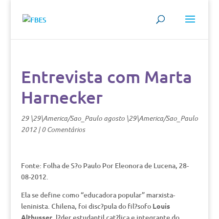
Entrevista com Marta
Harnecker
29 \29\America/Sao_Paulo agosto \29\America/Sao_Paulo
2012
|
0 Comentários
Fonte: Folha de S?o Paulo Por Eleonora de Lucena, 28-
08-2012.
Ela se define como “educadora popular” marxista-
leninista. Chilena, foi disc?pula do fil?sofo
Louis
Althusser
, l?der estudantil cat?lica e integrante do