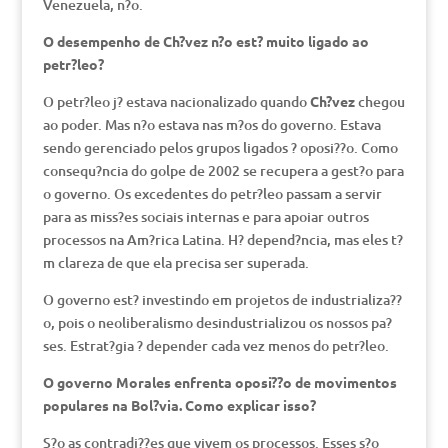
Venezuela, n?o.
O desempenho de Ch?vez n?o est? muito ligado ao
petr?leo?
O petr?leo j? estava nacionalizado quando
Ch?vez
chegou
ao poder. Mas n?o estava nas m?os do governo. Estava
sendo gerenciado pelos grupos ligados ? oposi??o. Como
consequ?ncia do golpe de 2002 se recupera a gest?o para
o governo. Os excedentes do petr?leo passam a servir
para as miss?es sociais internas e para apoiar outros
processos na Am?rica Latina. H? depend?ncia, mas eles t?
m clareza de que ela precisa ser superada.
O governo est? investindo em projetos de industrializa??
o, pois o neoliberalismo desindustrializou os nossos pa?
ses. Estrat?gia ? depender cada vez menos do petr?leo.
O governo Morales enfrenta oposi??o de movimentos
populares na Bol?via. Como explicar isso?
S?o as contradi??es que vivem os processos. Esses s?o