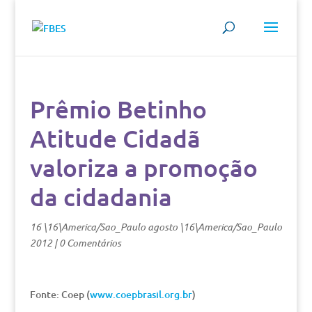
Prêmio Betinho
Atitude Cidadã
valoriza a promoção
da cidadania
16 \16\America/Sao_Paulo agosto \16\America/Sao_Paulo
2012
|
0 Comentários
Fonte: Coep (
www.coepbrasil.org.br
)