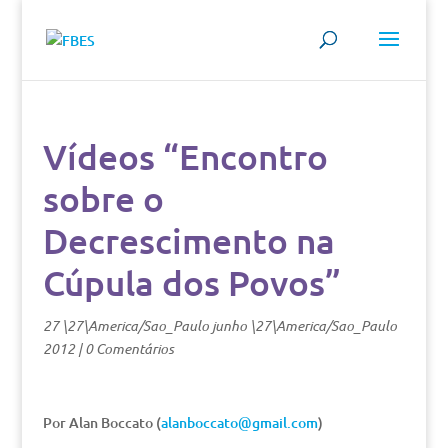
Vídeos “Encontro
sobre o
Decrescimento na
Cúpula dos Povos”
27 \27\America/Sao_Paulo junho \27\America/Sao_Paulo
2012
|
0 Comentários
Por Alan Boccato (
alanboccato@gmail.com
)