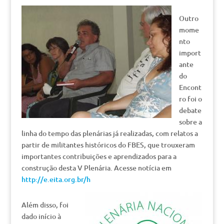
Outro
mome
nto
import
ante
do
Encont
ro foi o
debate
sobre a
linha do tempo das plenárias já realizadas, com relatos a
partir de militantes históricos do FBES, que trouxeram
importantes contribuições e aprendizados para a
construção desta V Plenária. Acesse notícia em
http://e.eita.org.br/h
Além disso, foi
dado início à