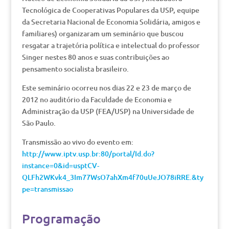
Tecnológica de Cooperativas Populares da USP, equipe
da Secretaria Nacional de Economia Solidária, amigos e
familiares) organizaram um seminário que buscou
resgatar a trajetória política e intelectual do professor
Singer nestes 80 anos e suas contribuições ao
pensamento socialista brasileiro.
Este seminário ocorreu nos dias 22 e 23 de março de
2012 no auditório da Faculdade de Economia e
Administração da USP (FEA/USP) na Universidade de
São Paulo.
Transmissão ao vivo do evento em:
http://www.iptv.usp.br:80/portal/Id.do?
instance=0&id=usptCV-
QLFh2WKvk4_3Im77WsO7ahXm4f70uUeJO78iRRE.&ty
pe=transmissao
Programação