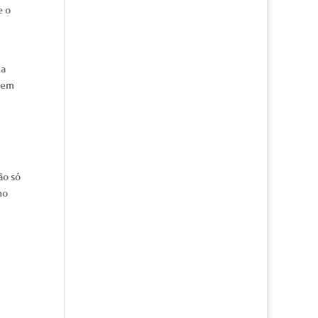
e o
ca
, em
ão só
no