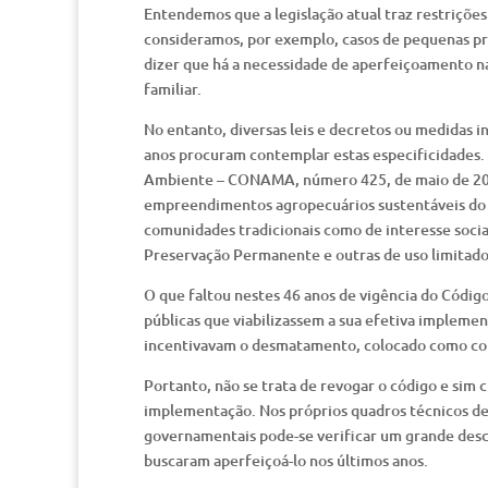
Entendemos que a legislação atual traz restriçõe
consideramos, por exemplo, casos de pequenas pro
dizer que há a necessidade de aperfeiçoamento na
familiar.
No entanto, diversas leis e decretos ou medidas i
anos procuram contemplar estas especificidades
Ambiente – CONAMA, número 425, de maio de 2010,
empreendimentos agropecuários sustentáveis do ag
comunidades tradicionais como de interesse socia
Preservação Permanente e outras de uso limitado
O que faltou nestes 46 anos de vigência do Código
públicas que viabilizassem a sua efetiva implement
incentivavam o desmatamento, colocado como cond
Portanto, não se trata de revogar o código e sim c
implementação. Nos próprios quadros técnicos de 
governamentais pode-se verificar um grande desc
buscaram aperfeiçoá-lo nos últimos anos.