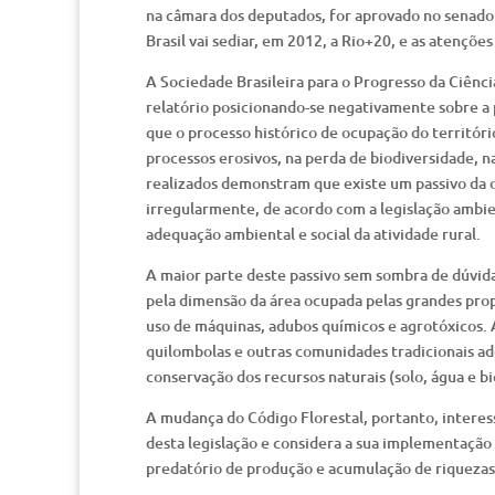
na câmara dos deputados, for aprovado no senado
Brasil vai sediar, em 2012, a Rio+20, e as atenções
A Sociedade Brasileira para o Progresso da Ciênc
relatório posicionando-se negativamente sobre a 
que o processo histórico de ocupação do territór
processos erosivos, na perda de biodiversidade, n
realizados demonstram que existe um passivo da 
irregularmente, de acordo com a legislação ambi
adequação ambiental e social da atividade rural.
A maior parte deste passivo sem sombra de dúvida
pela dimensão da área ocupada pelas grandes pr
uso de máquinas, adubos químicos e agrotóxicos. A
quilombolas e outras comunidades tradicionais a
conservação dos recursos naturais (solo, água e b
A mudança do Código Florestal, portanto, interes
desta legislação e considera a sua implementaçã
predatório de produção e acumulação de riquezas