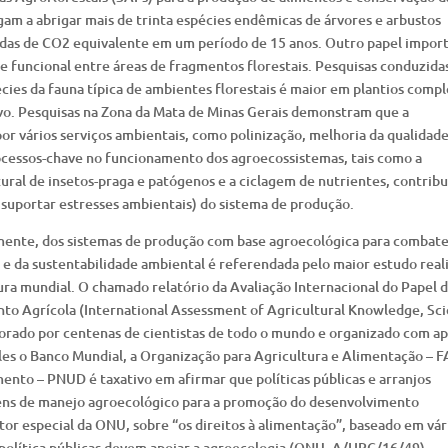
gam a abrigar mais de trinta espécies endêmicas de árvores e arbustos
ladas de CO2 equivalente em um período de 15 anos. Outro papel impor
 funcional entre áreas de fragmentos florestais. Pesquisas conduzida
cies da fauna típica de ambientes florestais é maior em plantios comp
vo. Pesquisas na Zona da Mata de Minas Gerais demonstram que a
or vários serviços ambientais, como polinização, melhoria da qualidad
processos-chave no funcionamento dos agroecossistemas, tais como a
ural de insetos-praga e patógenos e a ciclagem de nutrientes, contrib
 suportar estresses ambientais) do sistema de produção.
almente, dos sistemas de produção com base agroecológica para combate
e da sustentabilidade ambiental é referendada pelo maior estudo real
ura mundial. O chamado relatório da Avaliação Internacional do Papel 
o Agrícola (International Assessment of Agricultural Knowledge, Sc
rado por centenas de cientistas de todo o mundo e organizado com ap
les o Banco Mundial, a Organização para Agricultura e Alimentação – F
nto – PNUD é taxativo em afirmar que políticas públicas e arranjos
agens de manejo agroecológico para a promoção do desenvolvimento
ator especial da ONU, sobre “os direitos à alimentação”, baseado em vár
 política públicas devem apoiar a agroecologia (ONU, A/HRC/16/49).