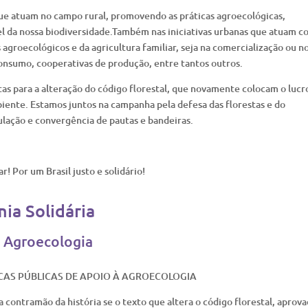
 que atuam no campo rural, promovendo as práticas agroecológicas,
el da nossa biodiversidade.Também nas iniciativas urbanas que atuam c
 agroecológicos e da agricultura familiar, seja na comercialização ou n
onsumo, cooperativas de produção, entre tantos outros.
s para a alteração do código florestal, que novamente colocam o lucro
biente. Estamos juntos na campanha pela defesa das florestas e do
lação e convergência de pautas e bandeiras.
! Por um Brasil justo e solidário!
ia Solidária
e Agroecologia
ICAS PÚBLICAS DE APOIO À AGROECOLOGIA
a contramão da história se o texto que altera o código florestal, aprov