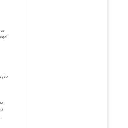
eas
egal
teção
na
is
.