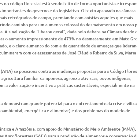
s no código florestal está sendo feito de forma oportunista e irrespon
s importantes do governo e do legislativo. O texto aprovado na câmara
 mais retrógrados do campo, premiando com anistias aqueles que mais
abrindo caminho para um aumento colossal do desmatamento em nosso p
ta. A sinalização de “liberou geral”, dada pelo debate na Câmara desde 
icas o aumento impressionante de 473% no desmatamento em Mato Gro
do, e o claro aumento do tom e da quantidade de ameaças que lideran
lminaram com os assassinatos de José Cláudio Ribeiro da Silva, Maria
 (ANA) se posiciona contra as mudanças propostas para o Código Flores
a agricultura familiar camponesa, agroextrativistas, povos indígenas,
m a valorização e incentivo a práticas sustentáveis, especialmente na
a demonstram grande potencial para o enfrentamento da crise civiliza
ocioambiental, energética e alimentar) e dos problemas do modelo de
lântica e Amazônia, com apoio do Ministério do Meio Ambiente (MMA),
s Agroflorestais (SAFs) para a produção de alimentos e conservação d