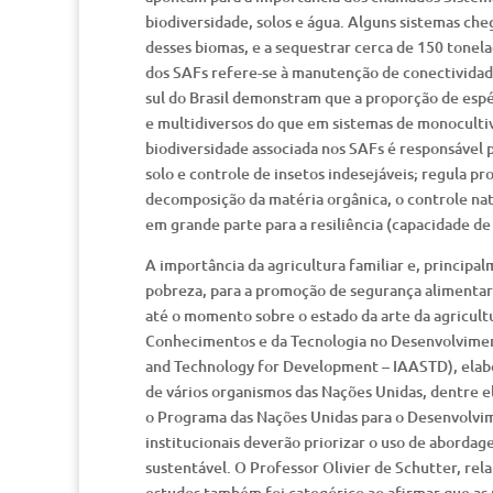
biodiversidade, solos e água. Alguns sistemas che
desses biomas, e a sequestrar cerca de 150 tone
dos SAFs refere-se à manutenção de conectividade
sul do Brasil demonstram que a proporção de espé
e multidiversos do que em sistemas de monoculti
biodiversidade associada nos SAFs é responsável p
solo e controle de insetos indesejáveis; regula 
decomposição da matéria orgânica, o controle nat
em grande parte para a resiliência (capacidade de
A importância da agricultura familiar e, princip
pobreza, para a promoção de segurança alimentar 
até o momento sobre o estado da arte da agricult
Conhecimentos e da Tecnologia no Desenvolviment
and Technology for Development – IAASTD), elabo
de vários organismos das Nações Unidas, dentre e
o Programa das Nações Unidas para o Desenvolvime
institucionais deverão priorizar o uso de abord
sustentável. O Professor Olivier de Schutter, rel
estudos também foi categórico ao afirmar que as