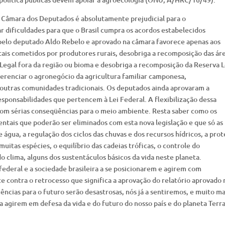
a Câmara dos Deputados é absolutamente prejudicial para o
r dificuldades para que o Brasil cumpra os acordos estabelecidos
pelo deputado Aldo Rebelo e aprovado na câmara favorece apenas aos
tais cometidos por produtores rurais, desobriga a recomposição das ár
egal fora da região ou bioma e desobriga a recomposição da Reserva L
ferenciar o agronegócio da agricultura familiar camponesa,
e outras comunidades tradicionais. Os deputados ainda aprovaram a
sponsabilidades que pertencem à Lei Federal. A flexibilização dessa
om sérias conseqüências para o meio ambiente. Resta saber como os
ntais que poderão ser eliminados com esta nova legislação e que só as
 água, a regulação dos ciclos das chuvas e dos recursos hídricos, a pro
muitas espécies, o equilíbrio das cadeias tróficas, o controle do
o clima, alguns dos sustentáculos básicos da vida neste planeta.
deral e a sociedade brasileira a se posicionarem e agirem com
e contra o retrocesso que significa a aprovação do relatório aprovado 
ncias para o futuro serão desastrosas, nós já a sentiremos, e muito ma
a agirem em defesa da vida e do futuro do nosso país e do planeta Terra