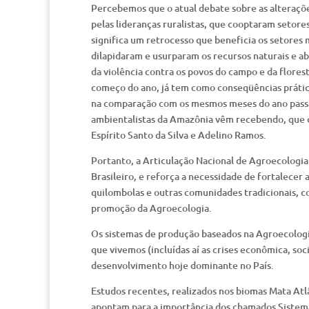
Percebemos que o atual debate sobre as alteraçõe
pelas lideranças ruralistas, que cooptaram setore
significa um retrocesso que beneficia os setores
dilapidaram e usurparam os recursos naturais e 
da violência contra os povos do campo e da flores
começo do ano, já tem como conseqüências prát
na comparação com os mesmos meses do ano passa
ambientalistas da Amazônia vêm recebendo, que cu
Espírito Santo da Silva e Adelino Ramos.
Portanto, a Articulação Nacional de Agroecologia
Brasileiro, e reforça a necessidade de fortalecer 
quilombolas e outras comunidades tradicionais, co
promoção da Agroecologia.
Os sistemas de produção baseados na Agroecologi
que vivemos (incluídas aí as crises econômica, s
desenvolvimento hoje dominante no País.
Estudos recentes, realizados nos biomas Mata At
apontam para a importância dos chamados Sistema