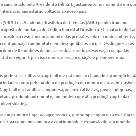
 e sancionado pela Presidenta Dilma. E justamente no momento em qu
 internacionais estarão voltadas ao nosso país.
ia (SBPC) e a Academia Brasileira de Ciências (ABC) produziram um
proposta de mudança do Código Florestal Brasileiro. O relatório desta
io brasileiro resultou em aumento das pressões sobre o meio ambiente
a contaminação ambiental e em desequilíbrios sociais. Os diagnósticos
ordem de 83 milhões de hectares de áreas de preservação ocupadas
ental em vigor. É preciso repensar essa ocupação e promover uma
s pode ser creditada à agricultura patronal, o chamado agronegócio, n
opriedades como pelo modelo de produção em monoculturas, intensivo 
 agricultura familiar camponesa, agroextrativistas, povos indígenas,
dotam, predominantemente, um modelo que alia produção agrícola e
iodiversidade),
sa em primeiro lugar ao agronegócio, que sempre ignorou a existência
o efetiva como uma ameaça à continuidade e expansão de seu modelo
.