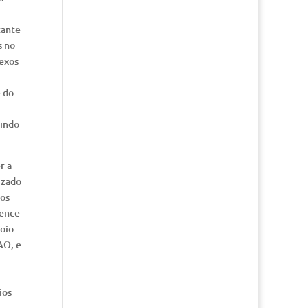
tante
s no
lexos
e do
uindo
r a
izado
dos
ience
oio
AO, e
ios