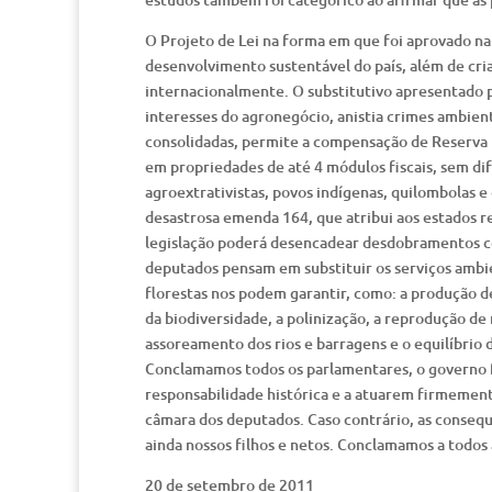
O Projeto de Lei na forma em que foi aprovado n
desenvolvimento sustentável do país, além de cria
internacionalmente. O substitutivo apresentado 
interesses do agronegócio, anistia crimes ambien
consolidadas, permite a compensação de Reserva L
em propriedades de até 4 módulos fiscais, sem di
agroextrativistas, povos indígenas, quilombolas 
desastrosa emenda 164, que atribui aos estados re
legislação poderá desencadear desdobramentos c
deputados pensam em substituir os serviços ambie
florestas nos podem garantir, como: a produção de
da biodiversidade, a polinização, a reprodução de 
assoreamento dos rios e barragens e o equilíbrio d
Conclamamos todos os parlamentares, o governo fe
responsabilidade histórica e a atuarem firmement
câmara dos deputados. Caso contrário, as consequê
ainda nossos filhos e netos. Conclamamos a todos 
20 de setembro de 2011