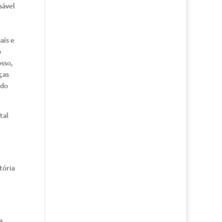
sável
aís e
o
sso,
ças
 do
tal
tória
a