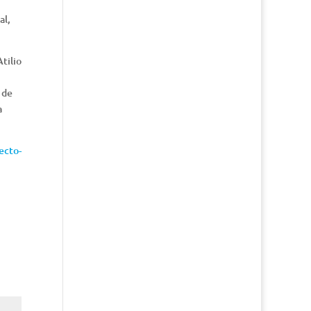
al,
tilio
 de
a
ecto-