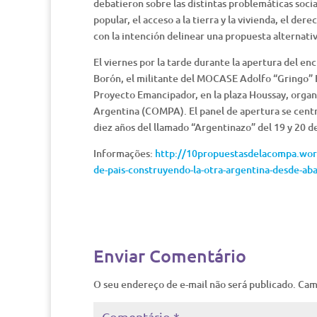
debatieron sobre las distintas problemáticas socia
popular, el acceso a la tierra y la vivienda, el dere
con la intención delinear una propuesta alternativ
El viernes por la tarde durante la apertura del en
Borón, el militante del MOCASE Adolfo “Gringo” Fa
Proyecto Emancipador, en la plaza Houssay, orga
Argentina (COMPA). El panel de apertura se centró 
diez años del llamado “Argentinazo” del 19 y 20 
Informações:
http://10propuestasdelacompa.wor
de-pais-construyendo-la-otra-argentina-desde-aba
Enviar Comentário
O seu endereço de e-mail não será publicado.
Cam