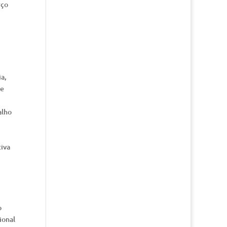
rço
a,
de
alho
iva
o
ional