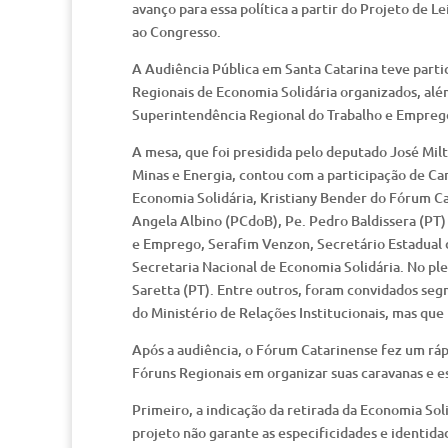
avanço para essa política a partir do Projeto de 
ao Congresso.
A Audiência Pública em Santa Catarina teve parti
Regionais de Economia Solidária organizados, além
Superintendência Regional do Trabalho e Empre
A mesa, que foi presidida pelo deputado José Mil
Minas e Energia, contou com a participação de C
Economia Solidária, Kristiany Bender do Fórum Ca
Angela Albino (PCdoB), Pe. Pedro Baldissera (PT)
e Emprego, Serafim Venzon, Secretário Estadual d
Secretaria Nacional de Economia Solidária. No pl
Saretta (PT). Entre outros, foram convidados s
do Ministério de Relações Institucionais, mas qu
Após a audiência, o Fórum Catarinense fez um rápi
Fóruns Regionais em organizar suas caravanas e 
Primeiro, a indicação da retirada da Economia So
projeto não garante as especificidades e identid