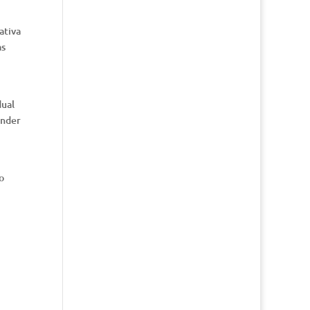
ativa
as
,
dual
ender
o