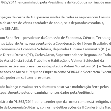
Lei 865/2011, encaminhado pela Presidência da República no final de ma
cipação de cerca de 100 pessoas vindas de todas as regiões com Fóruns
 de atores de várias entidades de apoio, seis deputados estaduais,
go e SENAES.
tom Scheffer – presidente da Comissão de Economia, Ciência, Tecnologi
arlos Eduardo Arns, representando a Coordenação do Fórum Brasileiro 
tarinense de Economia Solidária, deputadas Luciane Carminatti (PT) e
 e Dirceu Dresch (PT), Carlos Artur, Superintendente Regional do Trab
e Assistência Social, Trabalho e Habitação, e Valmor Schiochet da
enário estiveram presentes os deputados Volnei Morastoni (PT) e Neodi
egmentos da Micro e Pequena Empresa como SEBRAE e Secretaria Execut
e não puderam se fazer presentes.
do balanço e avaliou ter sido muito positiva a mobilização feita pelos
especialmente pelos encaminhamentos dados pela Audiência.
lidária do PL 865/2011 por entender que da forma como está redigido, 
ade da Economia Solidária, conforme deliberações da II Conferência Nac