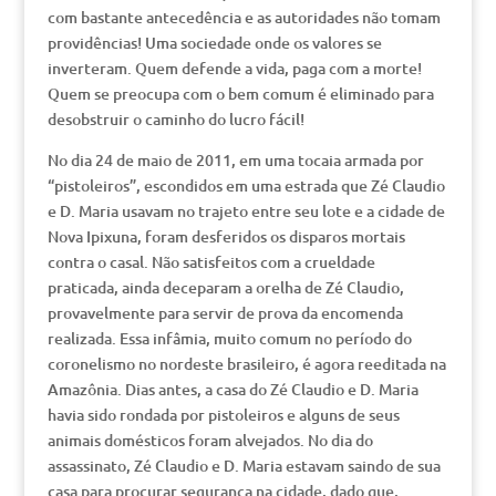
com bastante antecedência e as autoridades não tomam
providências! Uma sociedade onde os valores se
inverteram. Quem defende a vida, paga com a morte!
Quem se preocupa com o bem comum é eliminado para
desobstruir o caminho do lucro fácil!
No dia 24 de maio de 2011, em uma tocaia armada por
“pistoleiros”, escondidos em uma estrada que Zé Claudio
e D. Maria usavam no trajeto entre seu lote e a cidade de
Nova Ipixuna, foram desferidos os disparos mortais
contra o casal. Não satisfeitos com a crueldade
praticada, ainda deceparam a orelha de Zé Claudio,
provavelmente para servir de prova da encomenda
realizada. Essa infâmia, muito comum no período do
coronelismo no nordeste brasileiro, é agora reeditada na
Amazônia. Dias antes, a casa do Zé Claudio e D. Maria
havia sido rondada por pistoleiros e alguns de seus
animais domésticos foram alvejados. No dia do
assassinato, Zé Claudio e D. Maria estavam saindo de sua
casa para procurar segurança na cidade, dado que,