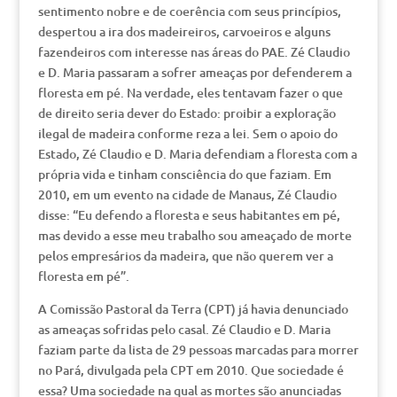
sentimento nobre e de coerência com seus princípios,
despertou a ira dos madeireiros, carvoeiros e alguns
fazendeiros com interesse nas áreas do PAE. Zé Claudio
e D. Maria passaram a sofrer ameaças por defenderem a
floresta em pé. Na verdade, eles tentavam fazer o que
de direito seria dever do Estado: proibir a exploração
ilegal de madeira conforme reza a lei. Sem o apoio do
Estado, Zé Claudio e D. Maria defendiam a floresta com a
própria vida e tinham consciência do que faziam. Em
2010, em um evento na cidade de Manaus, Zé Claudio
disse: “Eu defendo a floresta e seus habitantes em pé,
mas devido a esse meu trabalho sou ameaçado de morte
pelos empresários da madeira, que não querem ver a
floresta em pé”.
A Comissão Pastoral da Terra (CPT) já havia denunciado
as ameaças sofridas pelo casal. Zé Claudio e D. Maria
faziam parte da lista de 29 pessoas marcadas para morrer
no Pará, divulgada pela CPT em 2010. Que sociedade é
essa? Uma sociedade na qual as mortes são anunciadas