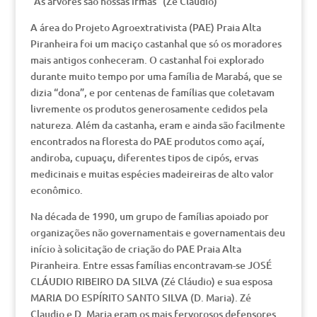
“As árvores são nossas irmãs” (Zé Cláudio)
A área do Projeto Agroextrativista (PAE) Praia Alta
Piranheira foi um maciço castanhal que só os moradores
mais antigos conheceram. O castanhal foi explorado
durante muito tempo por uma família de Marabá, que se
dizia “dona”, e por centenas de famílias que coletavam
livremente os produtos generosamente cedidos pela
natureza. Além da castanha, eram e ainda são facilmente
encontrados na floresta do PAE produtos como açaí,
andiroba, cupuaçu, diferentes tipos de cipós, ervas
medicinais e muitas espécies madeireiras de alto valor
econômico.
Na década de 1990, um grupo de famílias apoiado por
organizações não governamentais e governamentais deu
início à solicitação de criação do PAE Praia Alta
Piranheira. Entre essas famílias encontravam-se JOSÉ
CLÁUDIO RIBEIRO DA SILVA (Zé Cláudio) e sua esposa
MARIA DO ESPÍRITO SANTO SILVA (D. Maria). Zé
Claudio e D. Maria eram os mais fervorosos defensores