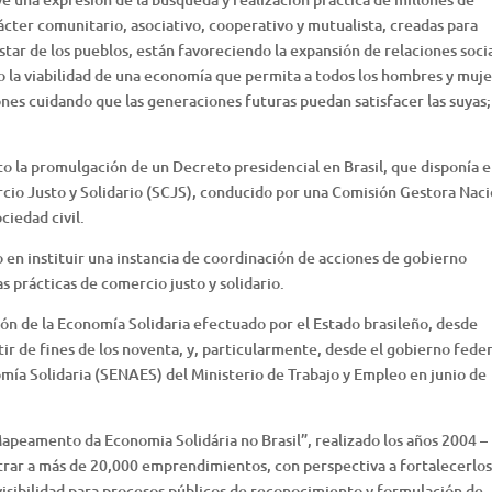
cter comunitario, asociativo, cooperativo y mutualista, creadas para
tar de los pueblos, están favoreciendo la expansión de relaciones socia
 la viabilidad de una economía que permita a todos los hombres y muje
ones cuidando que las generaciones futuras puedan satisfacer las suyas;
 la promulgación de un Decreto presidencial en Brasil, que disponía e
io Justo y Solidario (SCJS), conducido por una Comisión Gestora Naci
ciedad civil.
do en instituir una instancia de coordinación de acciones de gobierno
 prácticas de comercio justo y solidario.
n de la Economía Solidaria efectuado por el Estado brasileño, desde
ir de fines de los noventa, y, particularmente, desde el gobierno feder
omía Solidaria (SENAES) del Ministerio de Trabajo y Empleo en junio de
Mapeamento da Economia Solidária no Brasil”, realizado los años 2004 –
trar a más de 20,000 emprendimientos, con perspectiva a fortalecerlos
visibilidad para procesos públicos de reconocimiento y formulación de