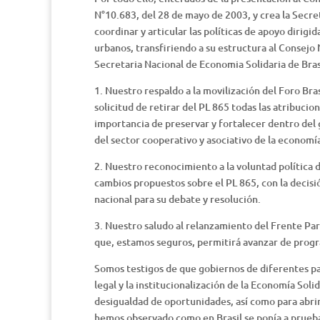
N°10.683, del 28 de mayo de 2003, y crea la Sec
coordinar y articular las políticas de apoyo dirig
urbanos, transfiriendo a su estructura al Consejo
Secretaria Nacional de Economia Solidaria de Bras
1. Nuestro respaldo a la movilización del Foro Bra
solicitud de retirar del PL 865 todas las atribucio
importancia de preservar y fortalecer dentro del
del sector cooperativo y asociativo de la economí
2. Nuestro reconocimiento a la voluntad política 
cambios propuestos sobre el PL 865, con la decisió
nacional para su debate y resolución.
3. Nuestro saludo al relanzamiento del Frente Pa
que, estamos seguros, permitirá avanzar de progra
Somos testigos de que gobiernos de diferentes p
legal y la institucionalización de la Economía Sol
desigualdad de oportunidades, así como para abrir
hemos observado como en Brasil se ponía a prueba l