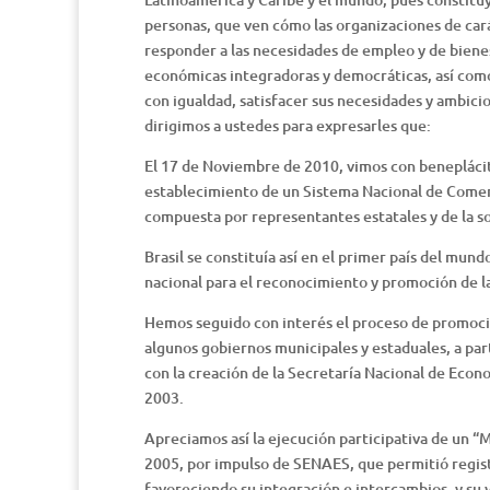
personas, que ven cómo las organizaciones de cará
responder a las necesidades de empleo y de bienes
económicas integradoras y democráticas, así como
con igualdad, satisfacer sus necesidades y ambici
dirigimos a ustedes para expresarles que:
El 17 de Noviembre de 2010, vimos con beneplácito
establecimiento de un Sistema Nacional de Comerc
compuesta por representantes estatales y de la so
Brasil se constituía así en el primer país del mun
nacional para el reconocimiento y promoción de las
Hemos seguido con interés el proceso de promoció
algunos gobiernos municipales y estaduales, a part
con la creación de la Secretaría Nacional de Econ
2003.
Apreciamos así la ejecución participativa de un “
2005, por impulso de SENAES, que permitió regis
favoreciendo su integración e intercambios, y su 