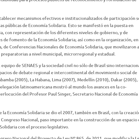
lecer mecanismos efectivos e institucionalizados de participación s
as públicas de Economía Solidaria. Esto se manifestó en la puesta en
, con representación de los diferentes niveles de gobierno, y de
de fomento de la Economía Solidaria; así como en la organización, en
a, de Conferencias Nacionales de Economía Solidaria, que movilizaron 
 preparatorias a nivel municipal, microrregional y estadual.
equipo de SENAES y la sociedad civil no sólo de Brasil sino internaciona
spacios de debate regional e intercontinental del movimiento social de
bamba (2005), La Habana, Lima (2007), Medellín (2010), Dakar (2005), 
legación latinoamericana mostró al mundo los avances en la co-
nterlocución del Profesor Paul Singer, Secretario Nacional de Economía
 la Economía Solidaria se dio el 2007, también en Brasil, con la creació
 Congreso Nacional, paso importante en la construcción de un espacio 
olidaria con el proceso legislativo.
ngreso Nacional del Proyecto de Ley Nº 865, de 2011, que modifica la L