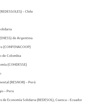
 (REDESSOLES) – Chile
olidaria
a (ENESS) de Argentina
 Peru (CONFENACOOP)
io de Colombia
onomía (COHDESSE)
o
riental (RESNOR) – Perú
ayo – Peru
res de Economía Solidaria (REDESOL), Cuenca – Ecuador