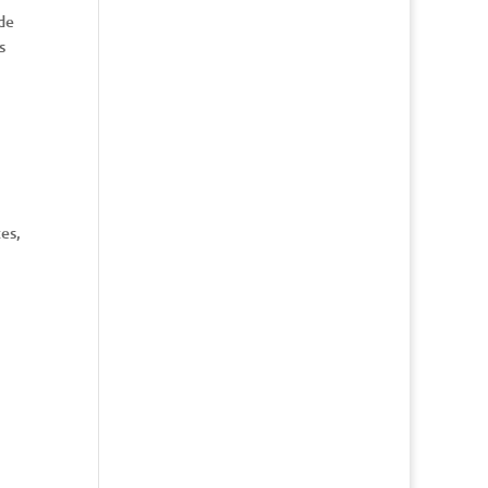
 de
s
es,