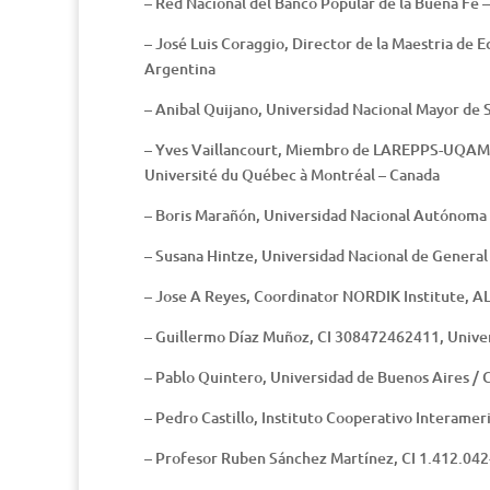
– Red Nacional del Banco Popular de la Buena Fe 
– José Luis Coraggio, Director de la Maestria de
Argentina
– Anibal Quijano, Universidad Nacional Mayor de 
– Yves Vaillancourt, Miembro de LAREPPS-UQAM (La
Université du Québec à Montréal – Canada
– Boris Marañón, Universidad Nacional Autónoma
– Susana Hintze, Universidad Nacional de Genera
– Jose A Reyes, Coordinator NORDIK Institute,
– Guillermo Díaz Muñoz, CI 308472462411, Univer
– Pablo Quintero, Universidad de Buenos Aires 
– Pedro Castillo, Instituto Cooperativo Interame
– Profesor Ruben Sánchez Martínez, CI 1.412.042