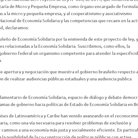
retaría de Micro y Pequeña Empresa, como órgano encargado de formula
idas a la micro y pequeña empresa, y al cooperativismo y asociativismo
 Nacional de Economía Solidaria y las competencias que recaen en la act
il, declaramos:
sileño de Economía Solidaria por la enmienda de este proyecto de ley, y
nes relacionadas a la Economía Solidaria. Suscribimos, como ellos, la
 gobierno federal un organismo competente para atender la especifici
a.
de apertura y negociación que muestra el gobierno brasileño respecto a
n de realizar audiencias públicas estaduales y una audiencia publica
rlamentario de Economía Solidaria, espacio de diálogo y debate democr
mas de gobierno hacia políticas de Estado de Economía Solidaria en Br
aíses de Latinoamérica y Caribe han venido avanzando en el reconocim
idaria, como una vía necesaria para resolver problemas de exclusión y
 caminos a una economía más justa y socialmente eficiente. En particul
a posibilidad de la co-construcción de políticas públicas con activa