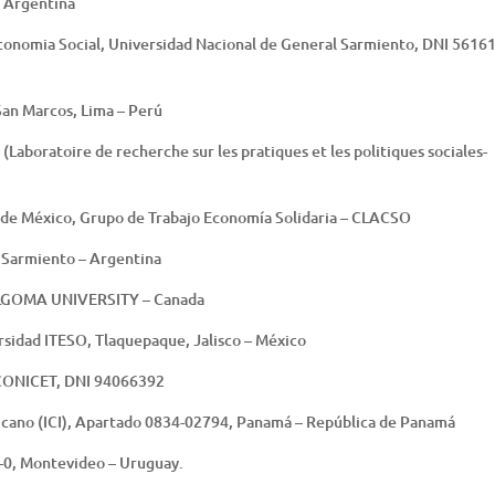
– Argentina
 Economia Social, Universidad Nacional de General Sarmiento, DNI 5616
San Marcos, Lima – Perú
boratoire de recherche sur les pratiques et les politiques sociales-
 de México, Grupo de Trabajo Economía Solidaria – CLACSO
l Sarmiento – Argentina
 ALGOMA UNIVERSITY – Canada
sidad ITESO, Tlaquepaque, Jalisco – México
/ CONICET, DNI 94066392
ricano (ICI), Apartado 0834-02794, Panamá – República de Panamá
-0, Montevideo – Uruguay.