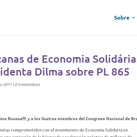
Sobre
anas de Economia Solidária
sidenta Dilma sobre PL 865
lo 2011
|
0 Comentários
ilma Rousseff, y a los ilustres miembros del Congreso Nacional de Bra
ivistas comprometidos con el movimiento de Economía Solidaria en
e una expresión de la búsqueda y realización práctica de millones de