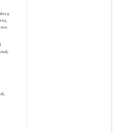
les y
res,
 nos
l
onal,
al,