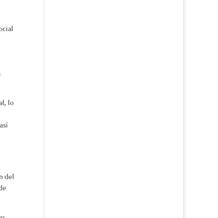
ocial
a
l, lo
así
n del
de
ey