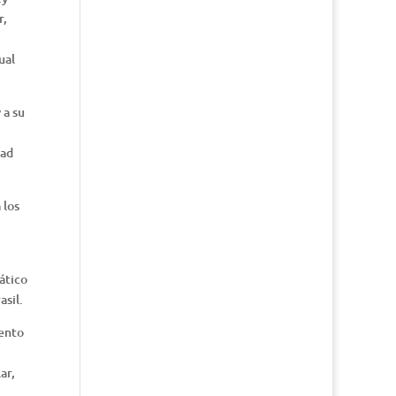
r,
ual
 a su
dad
 los
ático
asil.
iento
ar,