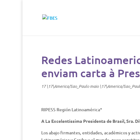
Redes Latinoameric
enviam carta à Pre
17 \17\America/Sao_Paulo maio \17\America/Sao_Pau
RIPESS Región Latinoamérica*
A La Excelentíssima Presidenta de Brasil, Sra. D
Los abajo firmantes, entidades, académicos y act
Latinoamérica y Caribe y el mundo, pues constituy