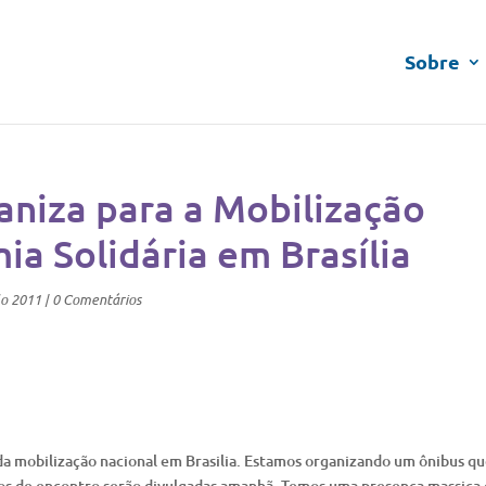
Sobre
niza para a Mobilização
a Solidária em Brasília
lo 2011
|
0 Comentários
r da mobilização nacional em Brasilia. Estamos organizando um ônibus q
ntos de encontro serão divulgadas amanhã. Temos uma presença massiça 