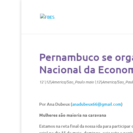
Pernambuco se orga
Nacional da Economi
12 \12\America/Sao_Paulo maio \12\America/Sao_Pau
Por Ana Dubeux (
anadubeux66@gmail.com
)
Mulheres são maioria na caravana
Estamos na reta final da nossa ida para participa
sairá no dia 15 de maio, domingo, cuja rota e po