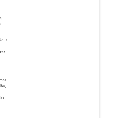
e,
s
 Deus
ores
 mas
lho,
das