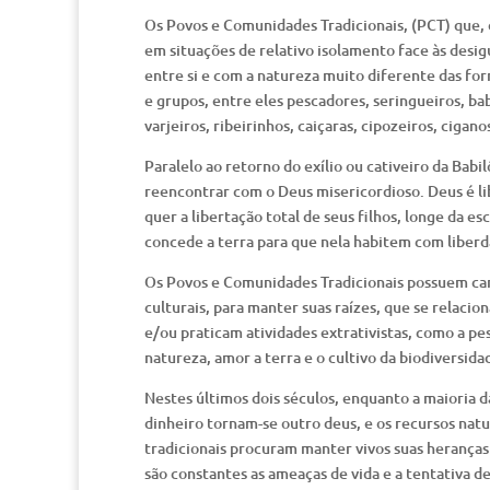
Os Povos e Comunidades Tradicionais, (PCT) que,
em situações de relativo isolamento face às desig
entre si e com a natureza muito diferente das fo
e grupos, entre eles pescadores, seringueiros, ba
varjeiros, ribeirinhos, caiçaras, cipozeiros, cigan
Paralelo ao retorno do exílio ou cativeiro da Babi
reencontrar com o Deus misericordioso. Deus é lib
quer a libertação total de seus filhos, longe da esc
concede a terra para que nela habitem com liberd
Os Povos e Comunidades Tradicionais possuem cara
culturais, para manter suas raízes, que se relaci
e/ou praticam atividades extrativistas, como a pes
natureza, amor a terra e o cultivo da biodiversida
Nestes últimos dois séculos, enquanto a maioria
dinheiro tornam-se outro deus, e os recursos natu
tradicionais procuram manter vivos suas heranças
são constantes as ameaças de vida e a tentativa de