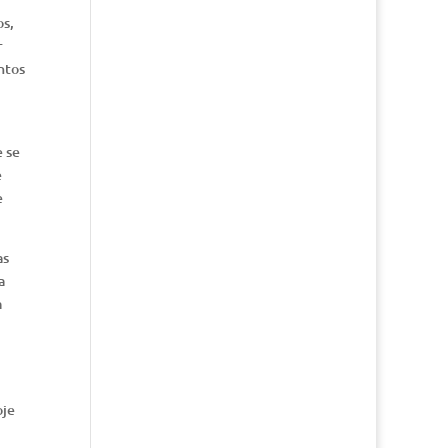
os,
r
ntos
e se
e
e
as
a
à
oje