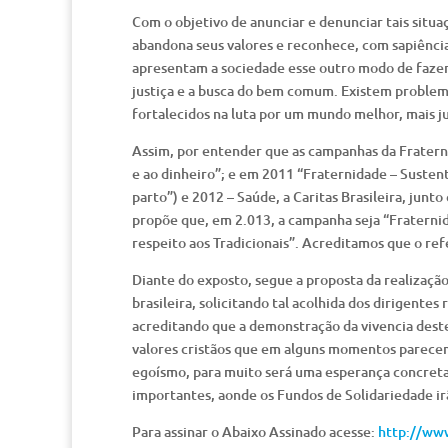
Com o objetivo de anunciar e denunciar tais situ
abandona seus valores e reconhece, com sapiência
apresentam a sociedade esse outro modo de fazer 
justiça e a busca do bem comum. Existem problem
fortalecidos na luta por um mundo melhor, mais jus
Assim, por entender que as campanhas da Fratern
e ao dinheiro”; e em 2011 “Fraternidade – Susten
parto”) e 2012 – Saúde, a Caritas Brasileira, junt
propõe que, em 2.013, a campanha seja “Fraterni
respeito aos Tradicionais”. Acreditamos que o r
Diante do exposto, segue a proposta da realização
brasileira, solicitando tal acolhida dos dirigente
acreditando que a demonstração da vivencia deste
valores cristãos que em alguns momentos parecem
egoísmo, para muito será uma esperança concreta
importantes, aonde os Fundos de Solidariedade i
Para assinar o Abaixo Assinado acesse:
http://www