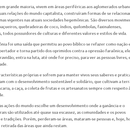
 em grande maioria, vivem em áreas periféricas aos aglomerados urban
uais relações do mundo capitalista, construíram formas de se relaciona
rmas vigentes nas atuais sociedades hegemônicas. São diversos movime
baçueiros, quebradeiras de coco, índios, quilombolas, faxinalenses,
os, todos possuidores de culturas e diferentes valores e estilos de vida.
lônia foi uma saída que permitiu ao povo bíblico se refazer como nação 
ertador e torna partido dos oprimidos contra a opressão faraônica; el
ravidão; entra na luta, até onde for preciso, para ver as pessoas livres; 
ade.
cterísticas próprias e sofrem para manter vivos seus saberes e pratic
onam com o desenvolvimento sustentável e solidário, que cultivam a terr
caria, a caça, a coleta de frutas e os artesanatos sempre com respeito 
de.
 das ações do mundo escolhe um desenvolvimento onde a ganância e o
rais são utilizados até quase sua escassez, as comunidades e os povos
 e tradições. Porém, perderam-se áreas, mataram-se pessoas e, hoje, h
 retirada das áreas que ainda restam.