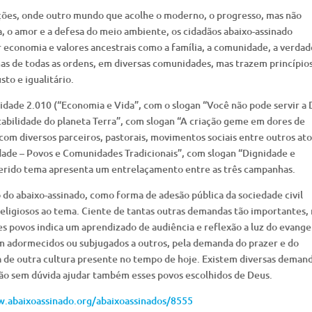
ações, onde outro mundo que acolhe o moderno, o progresso, mas não
, o amor e a defesa do meio ambiente, os cidadãos abaixo-assinado
economia e valores ancestrais como a família, a comunidade, a verdad
as de todas as ordens, em diversas comunidades, mas trazem princípio
to e igualitário.
idade 2.010 (“Economia e Vida”, com o slogan “Você não pode servir a
tabilidade do planeta Terra”, com slogan “A criação geme em dores de
o com diversos parceiros, pastorais, movimentos sociais entre outros at
dade – Povos e Comunidades Tradicionais”, com slogan “Dignidade e
eferido tema apresenta um entrelaçamento entre as três campanhas.
 do abaixo-assinado, como forma de adesão pública da sociedade civil
s religiosos ao tema. Ciente de tantas outras demandas tão importantes,
s povos indica um aprendizado de audiência e reflexão a luz do evange
 adormecidos ou subjugados a outros, pela demanda do prazer e do
 de outra cultura presente no tempo de hoje. Existem diversas deman
rão sem dúvida ajudar também esses povos escolhidos de Deus.
.abaixoassinado.org/abaixoassinados/8555