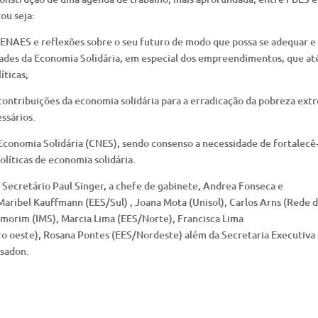
ou seja:
a SENAES e reflexões sobre o seu futuro de modo que possa se adequar e
idades da Economia Solidária, em especial dos empreendimentos, que at
íticas;
 contribuições da economia solidária para a erradicação da pobreza ext
ssários.
 Economia Solidária (CNES), sendo consenso a necessidade de fortalecê
olíticas de economia solidária.
 Secretário Paul Singer, a chefe de gabinete, Andrea Fonseca e
ribel Kauffmann (EES/Sul) , Joana Mota (Unisol), Carlos Arns (Rede 
morim (IMS), Marcia Lima (EES/Norte), Francisca Lima
ro oeste), Rosana Pontes (EES/Nordeste) além da Secretaria Executiva
nsadon.