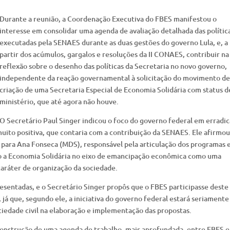
Durante a reunião, a Coordenação Executiva do FBES manifestou o
interesse em consolidar uma agenda de avaliação detalhada das polític
executadas pela SENAES durante as duas gestões do governo Lula, e, a
partir dos acúmulos, gargalos e resoluções da II CONAES, contribuir na
reflexão sobre o desenho das políticas da Secretaria no novo governo,
independente da reação governamental à solicitação do movimento de
criação de uma Secretaria Especial de Economia Solidária com status d
ministério, que até agora não houve.
O Secretário Paul Singer indicou o foco do governo federal em erradic
uito positiva, que contaria com a contribuição da SENAES. Ele afirmou
a para Ana Fonseca (MDS), responsável pela articulação dos programas
do a Economia Solidária no eixo de emancipação econômica como uma
caráter de organização da sociedade.
esentadas, e o Secretário Singer propôs que o FBES participasse deste
já que, segundo ele, a iniciativa do governo federal estará seriamente
iedade civil na elaboração e implementação das propostas.
construção de uma agenda de trabalho, mais aprofundada, entre FBES e