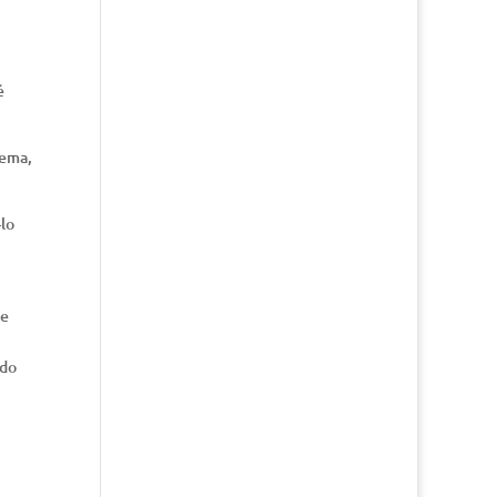
é
rema,
-lo
de
 do