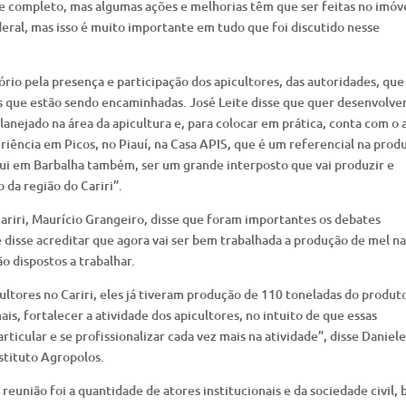
e completo, mas algumas ações e melhorias têm que ser feitas no imóve
deral, mas isso é muito importante em tudo que foi discutido nesse
tório pela presença e participação dos apicultores, das autoridades, qu
es que estão sendo encaminhadas. José Leite disse que quer desenvolve
 planejado na área da apicultura e, para colocar em prática, conta com o 
riência em Picos, no Piauí, na Casa APIS, que é um referencial na prod
qui em Barbalha também, ser um grande interposto que vai produzir e
 da região do Cariri”.
ariri, Maurício Grangeiro, disse que foram importantes os debates
e disse acreditar que agora vai ser bem trabalhada a produção de mel na
ão dispostos a trabalhar.
cultores no Cariri, eles já tiveram produção de 110 toneladas do produt
ais, fortalecer a atividade dos apicultores, no intuito de que essas
ticular e se profissionalizar cada vez mais na atividade”, disse Daniele
stituto Agropolos.
reunião foi a quantidade de atores institucionais e da sociedade civil,