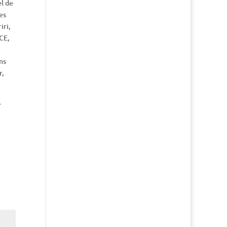
l de
es
iri,
CE,
ns
r,
-