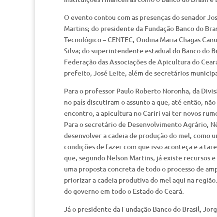
O evento contou com as presenças do senador Jos
Martins; do presidente da Fundação Banco do Brasi
Tecnológico – CENTEC, Ondina Maria Chagas Canuto
Silva; do superintendente estadual do Banco do B
Federação das Associações de Apicultura do Ceará,
prefeito, José Leite, além de secretários municipa
Para o professor Paulo Roberto Noronha, da Divis
no país discutiram o assunto a que, até então, não
encontro, a apicultura no Cariri vai ter novos ru
Para o secretário de Desenvolvimento Agrário, Né
desenvolver a cadeia de produção do mel, como um
condições de fazer com que isso aconteça e a tare
que, segundo Nelson Martins, já existe recursos 
uma proposta concreta de todo o processo de ampl
priorizar a cadeia produtiva do mel aqui na região
do governo em todo o Estado do Ceará.
Já o presidente da Fundação Banco do Brasil, Jorg