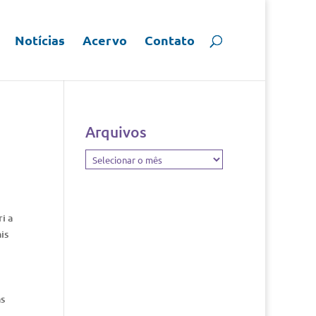
Notícias
Acervo
Contato
Arquivos
Arquivos
i a
is
as