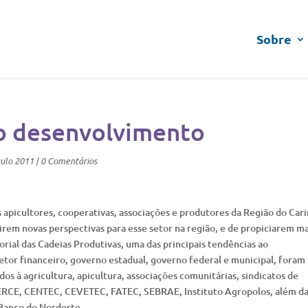
Sobre
o desenvolvimento
ulo 2011
|
0 Comentários
picultores, cooperativas, associações e produtores da Região do Carir
irem novas perspectivas para esse setor na região, e de propiciarem ma
rial das Cadeias Produtivas, uma das principais tendências ao
etor financeiro, governo estadual, governo federal e municipal, foram
os à agricultura, apicultura, associações comunitárias, sindicatos de
ERCE, CENTEC, CEVETEC, FATEC, SEBRAE, Instituto Agropolos, além d
 Banco do Nordeste.