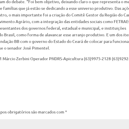
am do debate. “Foi bem objetivo, deixando claro o que representa o me
 famílias que já estão se dedicando a esse universo produtivo. Das açõ
ro, o mais importante foi a criação do Comitê Gestor da Região do Car
vimento Agrário, com a integração das entidades sociais como FETRAE
resentantes dos governos federal, estadual e municipal, e instituições
o Brasil, como forma de alavancar esse arranjo produtivo. E um dos ite
ndação BB com o governo do Estado do Ceará de colocar para funciona
sse o senador José Pimentel.
11 Márcio Zerbini Operador PNDRS-Apicultura (63)9975-2128 (63)9292
pos obrigatórios são marcados com
*