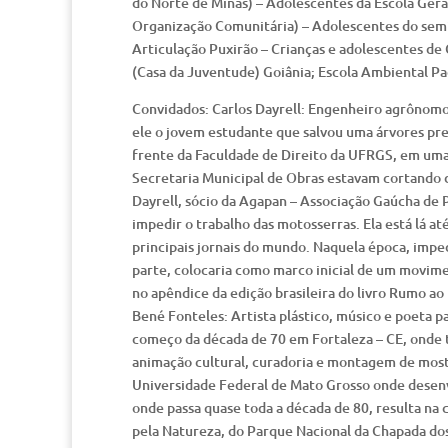
do Norte de Minas) – Adolescentes da Escola Ger
Organização Comunitária) – Adolescentes do semi
Articulação Puxirão – Crianças e adolescentes de
(Casa da Juventude) Goiânia; Escola Ambiental Pad
Convidados: Carlos Dayrell: Engenheiro agrônomo
ele o jovem estudante que salvou uma árvores pr
frente da Faculdade de Direito da UFRGS, em uma d
Secretaria Municipal de Obras estavam cortando d
Dayrell, sócio da Agapan – Associação Gaúcha de 
impedir o trabalho das motosserras. Ela está lá até
principais jornais do mundo. Naquela época, imped
parte, colocaria como marco inicial de um movimen
no apêndice da edição brasileira do livro Rumo a
Bené Fonteles: Artista plástico, músico e poeta pa
começo da década de 70 em Fortaleza – CE, onde ta
animação cultural, curadoria e montagem de mostr
Universidade Federal de Mato Grosso onde desenvo
onde passa quase toda a década de 80, resulta na
pela Natureza, do Parque Nacional da Chapada do