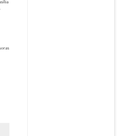
sília
o
soras