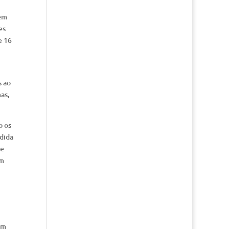
 em
es
e 16
s ao
as,
o os
ndida
 e
um
am