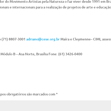
or do Movimento Artistas pela Natureza o faz viver desde 1991 em Bra
cionais e internacionais para a realização de projetos de arte e educaçã
o (71) 8807-3001
adriano@cese.org.br
Maíra e Cleymenne– CIMI, asses
 Módulo B – Asa Norte, Brasília Fone: (61) 3426-0400
pos obrigatórios são marcados com
*