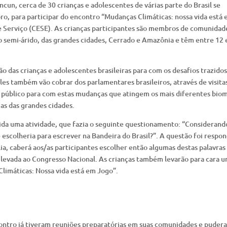
un, cerca de 30 crianças e adolescentes de várias parte do Brasil se
ro, para participar do encontro “Mudanças Climáticas: nossa vida está
e Serviço (CESE). As crianças participantes são membros de comunidad
do semi-árido, das grandes cidades, Cerrado e Amazônia e têm entre 12 
 das crianças e adolescentes brasileiras para com os desafios trazidos
les também vão cobrar dos parlamentares brasileiros, através de visita
público para com estas mudanças que atingem os mais diferentes biom
as das grandes cidades.
ida uma atividade, que fazia o seguinte questionamento: “Considerand
escolheria para escrever na Bandeira do Brasil?”. A questão foi respo
ia, caberá aos/as participantes escolher então algumas destas palavras
 levada ao Congresso Nacional. As crianças também levarão para cara 
limáticas: Nossa vida está em Jogo”.
contro já tiveram reuniões preparatórias em suas comunidades e puder