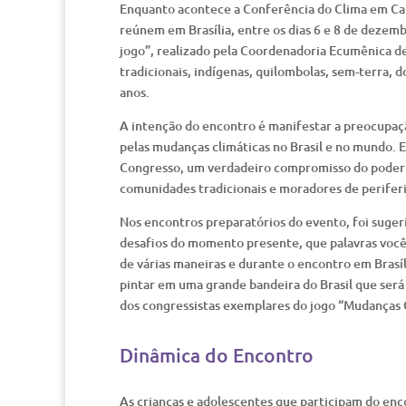
Enquanto acontece a Conferência do Clima em Canc
reúnem em Brasília, entre os dias 6 e 8 de dezemb
jogo”, realizado pela Coordenadoria Ecumênica d
tradicionais, indígenas, quilombolas, sem-terra, 
anos.
A intenção do encontro é manifestar a preocupação
pelas mudanças climáticas no Brasil e no mundo. E
Congresso, um verdadeiro compromisso do poder 
comunidades tradicionais e moradores de periferi
Nos encontros preparatórios do evento, foi suger
desafios do momento presente, que palavras você 
de várias maneiras e durante o encontro em Brasíl
pintar em uma grande bandeira do Brasil que será
dos congressistas exemplares do jogo “Mudanças C
Dinâmica do Encontro
As crianças e adolescentes que participam do en