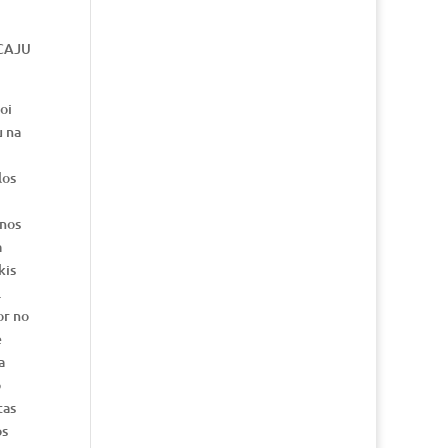
 CAJU
oi
u na
los
 nos
a
kis
.
or no
e
a
o
tas
os