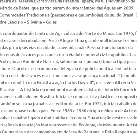
aizeira da Reserva Extrativista da Fazenda Tapera; MOC (Movimento de
-árido da Bahia, que participaram do intercâmbio das Águas em 2009;
 Comunidades Tradicionais (pescadores e quilombolas) do sul do Brasil;
re Lancísio – Silvânia – Goiás
, coordenador do Centro de Agricultura do Norte de Minas. Em 1975, f
estes a ser derrubada em Porto Alegre. Uma grande multidão se formo
as principais vias da cidade, a avenida João Pessoa. Funcionários da
ezenas de árvores para construir o viaduto Imperatriz Leopoldina. Car
Proteção ao Ambiente Natural, subiu numa Tipuana (Tipuana tipa) para
 hoje. O protesto terminou na delegacia de polícia política. Foi notícia
ir o corte de árvores era crime contra a segurança nacional. “De minh
to ecopolítico no Brasil a a ação Carlos Dayrell”, escreveu Alfredo Sir
o Paraíso — A história do movimento ambientalista, de John McCormick
raense radicado em Brasília. Inicia-se como artista plástico e composit
mbém se torna jornalista e editor de arte. Em 1972, inicia trabalho d
as por quase todo o país. Entre 1983 e 1986 dirigiu o Museu de Arte d
lve trabalho ligado a multimídia e ecologia. Sua atuação neste estad
 criação da Associação Mato-grossense de Ecologia, do Movimento Artis
s Guimarães e das campanhas em defesa do Pantanal e Pelo Respeito a