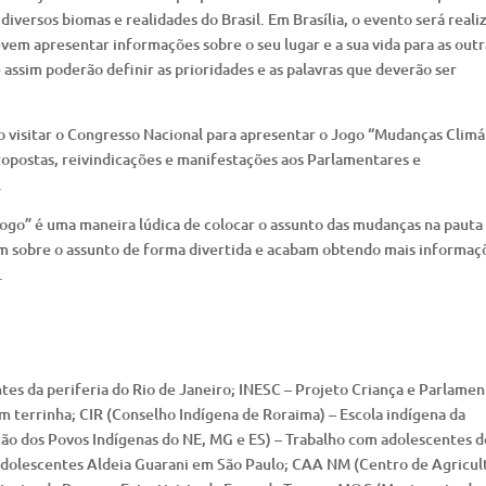
iversos biomas e realidades do Brasil. Em Brasília, o evento será reali
evem apresentar informações sobre o seu lugar e a sua vida para as outr
assim poderão definir as prioridades e as palavras que deverão ser
o visitar o Congresso Nacional para apresentar o Jogo “Mudanças Climá
ropostas, reivindicações e manifestações aos Parlamentares e
.
ogo” é uma maneira lúdica de colocar o assunto das mudanças na pauta
em sobre o assunto de forma divertida e acabam obtendo mais informaç
.
tes da periferia do Rio de Janeiro; INESC – Projeto Criança e Parlamen
 terrinha; CIR (Conselho Indígena de Roraima) – Escola indígena da
ão dos Povos Indígenas do NE, MG e ES) – Trabalho com adolescentes d
 adolescentes Aldeia Guarani em São Paulo; CAA NM (Centro de Agricul