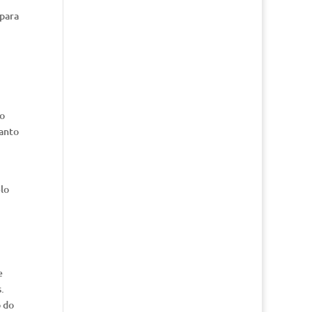
 para
mo
uanto
elo
e
.
o do