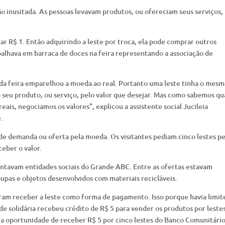
o inusitada. As pessoas levavam produtos, ou ofereciam seus serviços,
r R$ 1. Então adquirindo a leste por troca, ela pode comprar outros
abalhava em barraca de doces na feira representando a associação de
o da feira emparelhou a moeda ao real. Portanto uma leste tinha o mes
o seu produto, ou serviço, pelo valor que desejar. Mas como sabemos q
is, negociamos os valores”, explicou a assistente social Jucileia
.
a de demanda ou oferta pela moeda. Os visitantes pediam cinco lestes p
ceber o valor.
tavam entidades sociais do Grande ABC. Entre as ofertas estavam
upas e objetos desenvolvidos com materiais recicláveis.
m receber a leste como forma de pagamento. Isso porque havia limit
de solidária recebeu crédito de R$ 5 para vender os produtos por lestes
a oportunidade de receber R$ 5 por cinco lestes do Banco Comunitári