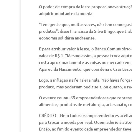
O poder de compra da leste proporcionava situaçã
adquirir montante da moeda.
“Tem gente que, muitas vezes, não tem como gasta
produtos”, disse Francisca da Silva Bingo, que tr
economia solidária andreense.
E para atribuir valor à leste, o Banco Comunitári
valor de R$ 1. “Mesmo assim, a pessoa troca aqui 
custa aproximadamente as coisas no mercado em rea
Aparecida Nascimento, que coordena o Cras Leste
Logo, a inflação na feira era nula. Não havia forç
produto, mas poderiam pedir seis, ou quatro, e re
O evento reuniu 65 empreendedores que represen
alimentos, produtos de metalurgia, artesanato, ro
CRÉDITO – Nem todos os empreendedores aceitara
para trocar a moeda por real. Quem aderiu à atitu
Então, ao fim do evento cada empreendedor teve 