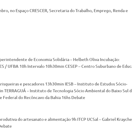
embro, no Espaço CRESCER, Secretaria do Trabalho, Emprego, Renda e
rintendente de Economia Solidária – Helbeth Oliva Incubação:
TES / UFBA 10h Intervalo 10h30min CESEP – Centro Suburbano de Educ
isqueiras e pescadores 13h30min IESB – Instituto de Estudos Sócio-
n TERRAGUÁ – Instituto de Tecnologia Sócio Ambiental do Baixo Sul d
e Federal do Recôncavo da Bahia 16hs Debate
odutiva do artesanato e alimentação 9h ITCP UCSal – Gabriel Kraych
Debate