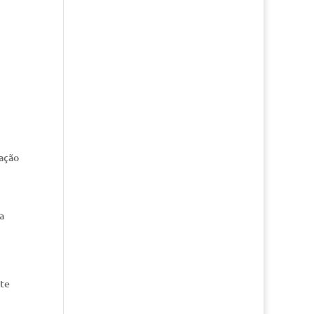
ação
a
ete