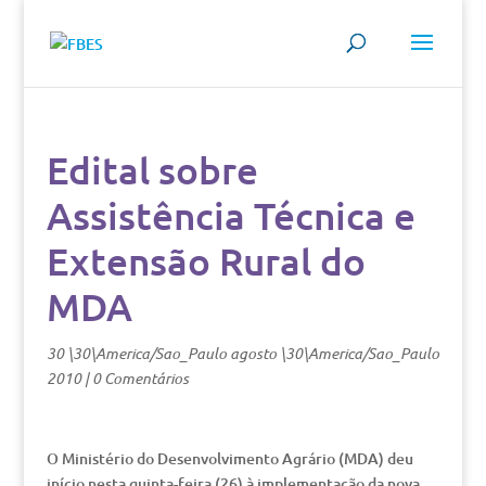
Edital sobre
Assistência Técnica e
Extensão Rural do
MDA
30 \30\America/Sao_Paulo agosto \30\America/Sao_Paulo
2010
|
0 Comentários
O Ministério do Desenvolvimento Agrário (MDA) deu
início nesta quinta-feira (26) à implementação da nova