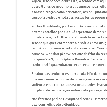
Agora, senhor presidente Lula, o senhor vem aqui
quase 8 anos de governo praticamente nada feito 
a nossa situação como prioridade, assinou junta
tempo já expirou e nada das nossas terras sequer 
Senhor Presidente, por favor, não prometa nada, 
e vamos batalhar por eles. Já esperamos demais e
mundo afora, na ONU e nos tribunais internacion
senhor que quer entrar para a história como um g
também como massacrador do nosso povo. Caso não
conosco. O senhor já deve ter ouvido falar do rece
indígena Ypo’i, município de Paranhos. Seus familia
tradicional à qual voltaram recentemente. Querem
Finalmente, senhor presidente Lula, Não deixe n
que nem animal e muitos de nossos jovens se suic
violência em e contra nossas comunidades. Isso 
um plano de recuperação ambiental e produção d
Não fazemos pedidos, exigimos direitos. Demarcaç
paz, com felicidade e dignidade.