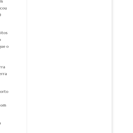
em
ocou
O
itos
o
que o
rra
erra
morto
 com
m