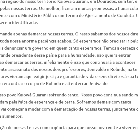
 na região do nosso território Kaiowá Guarani, em Dourados, sem ter, 
pelas nossas terras. Ou melhor, fizeram muitas promessas, a Funai col
mente com o Ministério Público um Termo de Ajustamento de Conduta. 
serem identificadas.
mande apenas demarcar nossas terras. O resto sabemos dos nossos dire
 toda nossa enorme paciência acabou. Só esperamos não precisar ir pel
ais denunciar um governo em quem tanto esperamos. Temos a certeza 
rande presidente desse país e para a humanidade, não queira entrar
 demarcar as terras, infelizmente é isso que continuará a acontecer
nte assassinato dos nossos dois professores, Jenivaldo e Rolindo, na te
res vieram aqui exigir justiça e garantia de vida e seus direitos à sua t
 encontrar o corpo de Rolindo e ali enterrar Jenivaldo.
osso povo Kaiowá Guarani sofrendo tanto. Nosso povo continua sendo 
idam pela falta de esperança e de terra. Sofremos demais com tanta
só vai começar a mudar com a demarcação de nossas terras, juntamente
e alimentos.
ão de nossas terras com urgência para que nosso povo volte a viver e