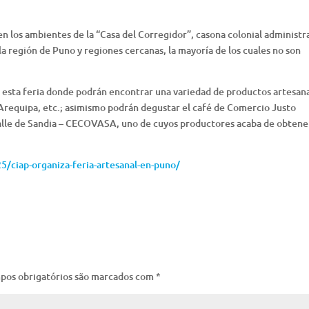
 en los ambientes de la “Casa del Corregidor”, casona colonial administ
 la región de Puno y regiones cercanas, la mayoría de los cuales no son
 a esta feria donde podrán encontrar una variedad de productos artesan
Arequipa, etc.; asimismo podrán degustar el café de Comercio Justo
Valle de Sandia – CECOVASA, uno de cuyos productores acaba de obtene
5/ciap-organiza-feria-artesanal-en-puno/
pos obrigatórios são marcados com
*