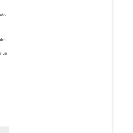
rado
ales
r un