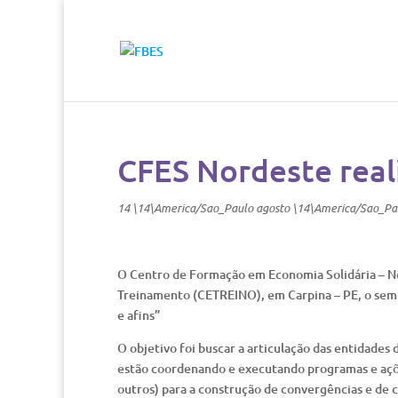
CFES Nordeste real
14 \14\America/Sao_Paulo agosto \14\America/Sao_Pa
O Centro de Formação em Economia Solidária – No
Treinamento (CETREINO), em Carpina – PE, o semin
e afins”
O objetivo foi buscar a articulação das entidade
estão coordenando e executando programas e açõe
outros) para a construção de convergências e de