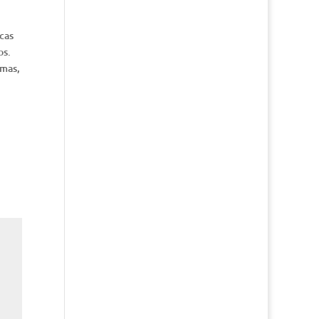
cas
os.
amas,