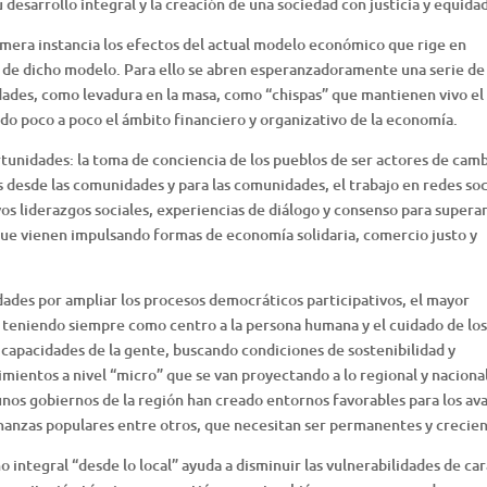
 desarrollo integral y la creación de una sociedad con justicia y equidad
rimera instancia los efectos del actual modelo económico que rige en
io de dicho modelo. Para ello se abren esperanzadoramente una serie de
idades, como levadura en la masa, como “chispas” que mantienen vivo el
do poco a poco el ámbito financiero y organizativo de la economía.
unidades: la toma de conciencia de los pueblos de ser actores de camb
 desde las comunidades y para las comunidades, el trabajo en redes soc
os liderazgos sociales, experiencias de diálogo y consenso para superar
 que vienen impulsando formas de economía solidaria, comercio justo y
idades por ampliar los procesos democráticos participativos, el mayor
teniendo siempre como centro a la persona humana y el cuidado de los
e capacidades de la gente, buscando condiciones de sostenibilidad y
mientos a nivel “micro” que se van proyectando a lo regional y nacional
unos gobiernos de la región han creado entornos favorables para los av
finanzas populares entre otros, que necesitan ser permanentes y crecien
ntegral “desde lo local” ayuda a disminuir las vulnerabilidades de cara