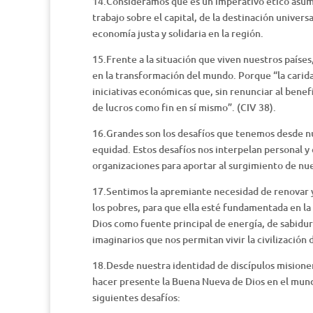
14.Consideramos que es un imperativo ético asumir 
trabajo sobre el capital, de la destinación univers
economía justa y solidaria en la región.
15.Frente a la situación que viven nuestros país
en la transformación del mundo. Porque “la caridad
iniciativas económicas que, sin renunciar al benefi
de lucros como fin en sí mismo”. (CIV 38).
16.Grandes son los desafíos que tenemos desde nue
equidad. Estos desafíos nos interpelan personal y
organizaciones para aportar al surgimiento de nue
17.Sentimos la apremiante necesidad de renovar y 
los pobres, para que ella esté fundamentada en la
Dios como fuente principal de energía, de sabidurí
imaginarios que nos permitan vivir la civilización
18.Desde nuestra identidad de discípulos misioner
hacer presente la Buena Nueva de Dios en el mund
siguientes desafíos: