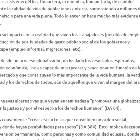
es crisis energética, financiera, económica, humanitaria, de cambio
te la calidad de vida de poblaciones enteras, sumergiendo a millones 
neficio para una vida plena. Todo lo anterior hace mucho más evidente
.
án su impacto en la realidad que viven los trabajadores (pérdida de empl
reducción de posibilidades de gasto público social de los gobiernos y
cape (empleo informal, migraciones, etc).
desde un proceso globalizador, no ha dado los resultados esperados,
ón económica, “no es capaz de interpretar y reaccionar en función de l
mercado y que constituyen lo más importante de la vida humana: la verd
idad y los derechos de todos, aún de aquellos que viven al margen del pr
n nuevas alternativas que vayan encaminadas a “promover una globaliza
r la justicia y por el respeto a los derechos humanos” (DA 64).
s conveniente “crear estructuras que consoliden un orden social,
y donde hayan posibilidades para todos” (DA 384). Esto implica decision
versión permanente, como personas y como comunidad eclesial, donde 