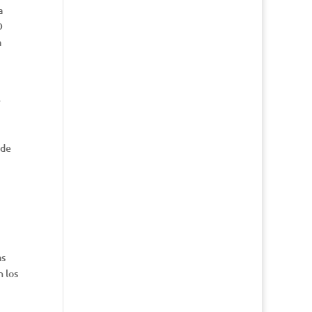
a
O
a
e
 de
as
n los