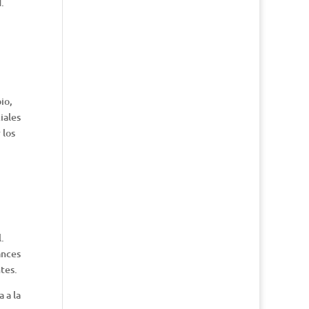
.
io,
iales
 los
.
ances
tes.
 a la