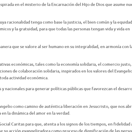
nspirada en el misterio de la Encarnación del Hijo de Dios que asume nu
a racionalidad tenga como base la justicia, el bien común y la equidad
micos y la gratuidad, para que todas las personas tengan vida y vida en
manera que se valore al ser humano en su integralidad, en armonía con l
tivas económicas, tales como la economía solidaria, el comercio justo, 
iones de colaboración solidaria, inspirados en los valores del Evangeli
 toda actividad económica.
 y nacionales para generar políticas públicas que favorezcan el desarro
angelio como camino de auténtica liberación en Jesucristo, que nos abre
 en la dinámica del amor en la verdad.
cial Caritas para que, atenta a los signos de los tiempos, en fidelidad 
me su acción evangelizadora como proceso de dignificación de las perso