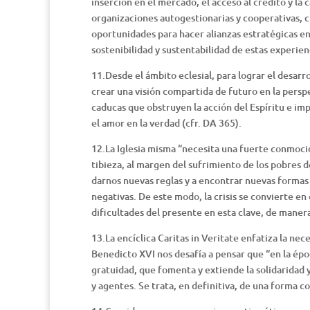
inserción en el mercado, el acceso al crédito y la
organizaciones autogestionarias y cooperativas, c
oportunidades para hacer alianzas estratégicas entr
sostenibilidad y sustentabilidad de estas experien
11.Desde el ámbito eclesial, para lograr el desarr
crear una visión compartida de futuro en la persp
caducas que obstruyen la acción del Espíritu e imp
el amor en la verdad (cfr. DA 365).
12.La Iglesia misma “necesita una fuerte conmoció
tibieza, al margen del sufrimiento de los pobres d
darnos nuevas reglas y a encontrar nuevas formas 
negativas. De este modo, la crisis se convierte e
dificultades del presente en esta clave, de maner
13.La encíclica Caritas in Veritate enfatiza la ne
Benedicto XVI nos desafía a pensar que “en la époc
gratuidad, que fomenta y extiende la solidaridad y 
y agentes. Se trata, en definitiva, de una forma 