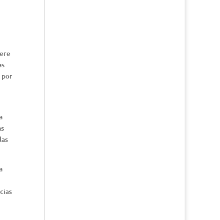
iere
as
 por
a
as
las
a
cias