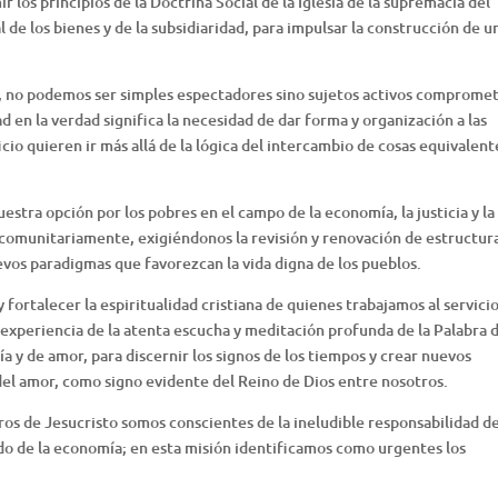
los principios de la Doctrina Social de la Iglesia de la supremacía del
al de los bienes y de la subsidiaridad, para impulsar la construcción de u
es, no podemos ser simples espectadores sino sujetos activos comprome
 en la verdad significa la necesidad de dar forma y organización a las
cio quieren ir más allá de la lógica del intercambio de cosas equivalent
stra opción por los pobres en el campo de la economía, la justicia y la
 comunitariamente, exigiéndonos la revisión y renovación de estructura
vos paradigmas que favorezcan la vida digna de los pueblos.
fortalecer la espiritualidad cristiana de quienes trabajamos al servici
 experiencia de la atenta escucha y meditación profunda de la Palabra 
a y de amor, para discernir los signos de los tiempos y crear nuevos
 del amor, como signo evidente del Reino de Dios entre nosotros.
os de Jesucristo somos conscientes de la ineludible responsabilidad d
o de la economía; en esta misión identificamos como urgentes los