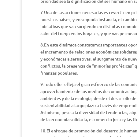
prioridad sea la dignificación del ser humano en su
7.Una de las acciones necesarias es revertir en p
nuestros países, y en segunda instancia, el camb
iniciativas que van surgiendo en distintas comun
calor del fuego en los hogares, y que van permean
8.En esta dinámica constatamos importantes oport
el incremento de relaciones económicas solidarias
y económicas alternativas, el surgimiento de nuev
conflictos, la presencia de “minorías proféticas”
finanzas populares.
9.Todo ello refleja el gran esfuerzo de las comun
aprovechamiento de los medios de comunicación, 
ambientes y de la ecología, desde el desarrollo d
sustentabilidad a largo plazo a través de emprendi
Asimismo, pese a la diversidad de tendencias, alg
de la economía solidaria, el comercio justo y las 
10.El enfoque de promoción del desarrollo humano i