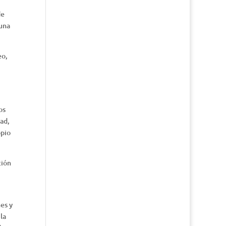
de
 una
eo,
os
ad,
opio
ción
es y
la