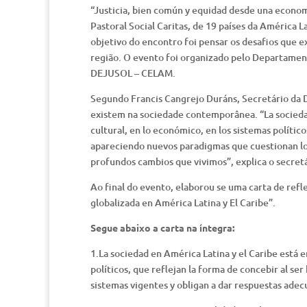
“Justicia, bien común y equidad desde una econom
Pastoral Social Caritas, de 19 países da América 
objetivo do encontro foi pensar os desafios que e
região. O evento foi organizado pelo Departament
DEJUSOL – CELAM.
Segundo Francis Cangrejo Duráns, Secretário da 
existem na sociedade contemporânea. “La socieda
cultural, en lo económico, en los sistemas polític
apareciendo nuevos paradigmas que cuestionan los
profundos cambios que vivimos”, explica o secretá
Ao final do evento, elaborou se uma carta de refl
globalizada en América Latina y El Caribe”.
Segue abaixo a carta na íntegra:
1.La sociedad en América Latina y el Caribe está 
políticos, que reflejan la forma de concebir al 
sistemas vigentes y obligan a dar respuestas ade