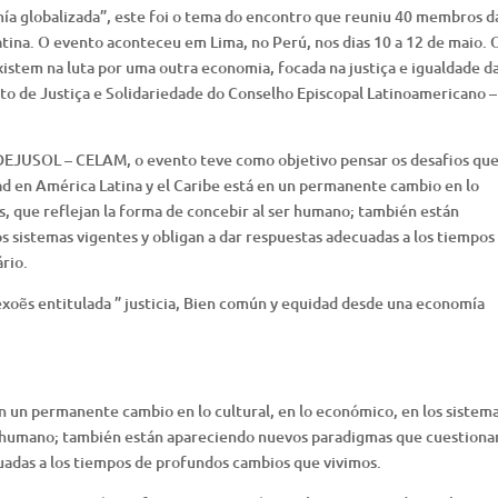
ía globalizada”, este foi o tema do encontro que reuniu 40 membros d
Latina. O evento aconteceu em Lima, no Perú, nos dias 10 a 12 de maio. 
xistem na luta por uma outra economia, focada na justiça e igualdade d
o de Justiça e Solidariedade do Conselho Episcopal Latinoamericano –
DEJUSOL – CELAM, o evento teve como objetivo pensar os desafios qu
d en América Latina y el Caribe está en un permanente cambio en lo
os, que reflejan la forma de concebir al ser humano; también están
 sistemas vigentes y obligan a dar respuestas adecuadas a los tiempos
rio.
exoẽs entitulada ” justicia, Bien común y equidad desde una economía
en un permanente cambio en lo cultural, en lo económico, en los sistem
ser humano; también están apareciendo nuevos paradigmas que cuestiona
cuadas a los tiempos de profundos cambios que vivimos.