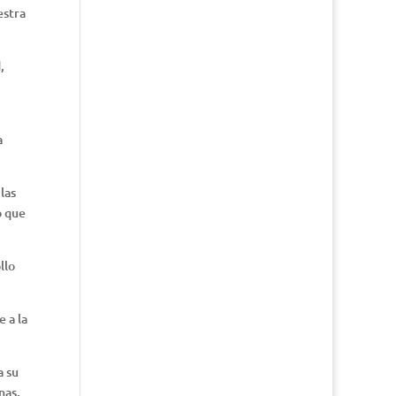
estra
,
a
las
o que
llo
 a la
a su
nas,