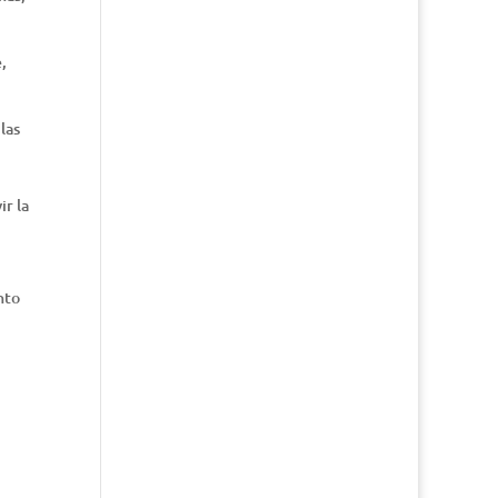
,
las
ir la
nto