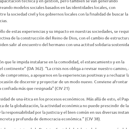
 capacitación técnica y en gestión, pero también se van generando
reando modelos sociales basados en las identidades locales, con
e la sociedad civil y los gobiernos locales con la finalidad de buscar la
cias.
ollo de estas experiencias y su impacto en nuestras sociedades, se requ
ectiva de la construcción del Reino de Dios, con el cambio de estructur
iden salir al encuentro del hermano con una actitud solidaria sostenida
n que le impida instalarse en la comodidad, el estancamiento y en la
el continente” (DA 362). “La crisis nos obliga a revisar nuestro camino, 
de compromiso, a apoyarnos en la experiencias positivas y a rechazar l
n ocasión de discernir y proyectar de un modo nuevo. Conviene afrontar 
a confiada más que resignada” (CIV 21)
cesidad de una ética en los procesos económicos. Más allá de esto, el Pap
a de la globalización, la actividad económica no puede prescindir de la
la responsabilidad por la justicia y el bien común en sus diversas instan
concreta y profunda de democracia económica.” (CIV 38).