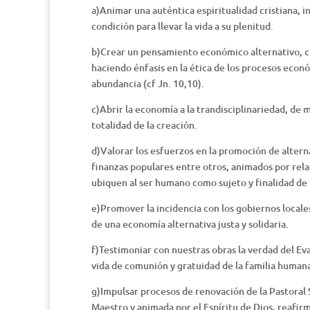
a)Animar una auténtica espiritualidad cristiana, i
condición para llevar la vida a su plenitud.
b)Crear un pensamiento económico alternativo, cuy
haciendo énfasis en la ética de los procesos econó
abundancia (cf Jn. 10,10).
c)Abrir la economía a la trandisciplinariedad, de 
totalidad de la creación.
d)Valorar los esfuerzos en la promoción de alterna
finanzas populares entre otros, animados por relac
ubiquen al ser humano como sujeto y finalidad de
e)Promover la incidencia con los gobiernos locales
de una economía alternativa justa y solidaria.
f)Testimoniar con nuestras obras la verdad del Ev
vida de comunión y gratuidad de la familia humana
g)Impulsar procesos de renovación de la Pastoral So
Maestro y animada por el Espíritu de Dios, reafir