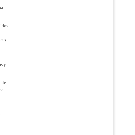
na
tidos
es y
s y
o de
de
e