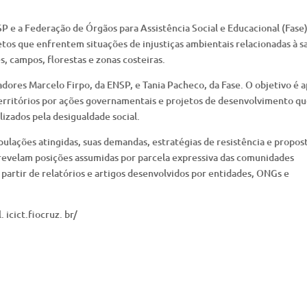
P e a Federação de Órgãos para Assistência Social e Educacional (Fase)
os que enfrentem situações de injustiças ambientais relacionadas à s
s, campos, florestas e zonas costeiras.
ores Marcelo Firpo, da ENSP, e Tania Pacheco, da Fase. O objetivo é a
territórios por ações governamentais e projetos de desenvolvimento q
izados pela desigualdade social.
ulações atingidas, suas demandas, estratégias de resistência e propos
evelam posições assumidas por parcela expressiva das comunidades
 a partir de relatórios e artigos desenvolvidos por entidades, ONGs e
 icict.fiocruz. br/