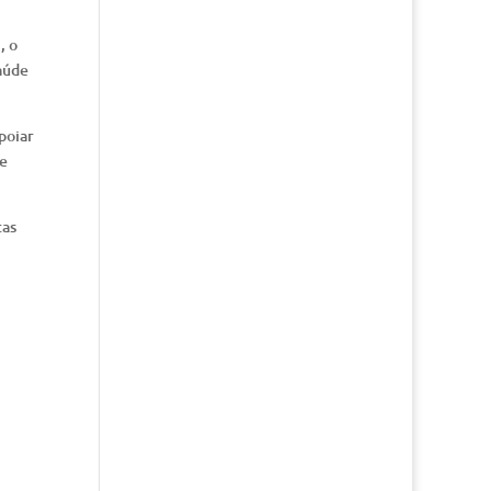
, o
aúde
poiar
ue
tas