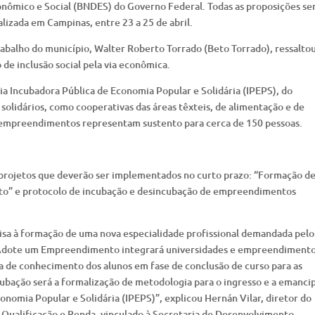
nômico e Social (BNDES) do Governo Federal. Todas as proposições se
lizada em Campinas, entre 23 a 25 de abril.
balho do município, Walter Roberto Torrado (Beto Torrado), ressaltou
de inclusão social pela via econômica.
ia Incubadora Pública de Economia Popular e Solidária (IPEPS), do
olidários, como cooperativas das áreas têxteis, de alimentação e de
es empreendimentos representam sustento para cerca de 150 pessoas.
 projetos que deverão ser implementados no curto prazo: “Formação d
to” e protocolo de incubação e desincubação de empreendimentos
isa à formação de uma nova especialidade profissional demandada pelo
O Adote um Empreendimento integrará universidades e empreendiment
a de conhecimento dos alunos em fase de conclusão de curso para as
cubação será a formalização de metodologia para o ingresso e a emanci
omia Popular e Solidária (IPEPS)”, explicou Hernán Vilar, diretor do
Qualificação e Renda, vinculado à Secretaria de Desenvolvimento