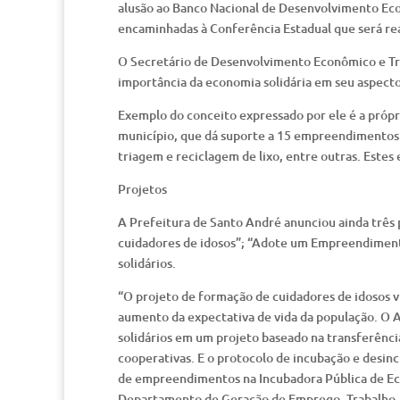
alusão ao Banco Nacional de Desenvolvimento Eco
encaminhadas à Conferência Estadual que será rea
O Secretário de Desenvolvimento Econômico e Tra
importância da economia solidária em seu aspecto 
Exemplo do conceito expressado por ele é a própr
município, que dá suporte a 15 empreendimentos s
triagem e reciclagem de lixo, entre outras. Est
Projetos
A Prefeitura de Santo André anunciou ainda três
cuidadores de idosos”; “Adote um Empreendimen
solidários.
“O projeto de formação de cuidadores de idosos v
aumento da expectativa de vida da população. 
solidários em um projeto baseado na transferênci
cooperativas. E o protocolo de incubação e desin
de empreendimentos na Incubadora Pública de Econ
Departamento de Geração de Emprego, Trabalho, 