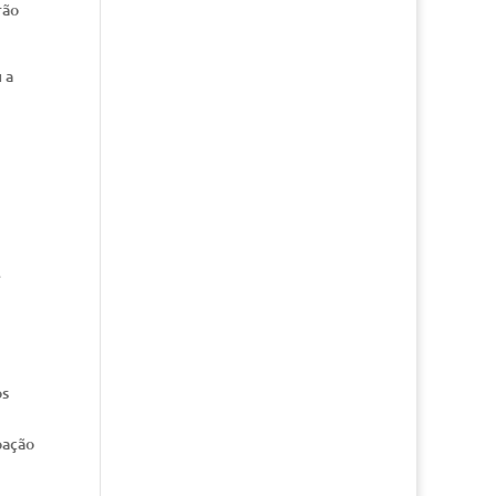
rão
 a
e
os
pação