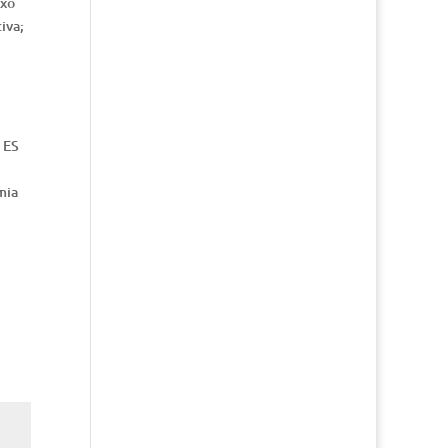
ixo
iva;
a ES
mia