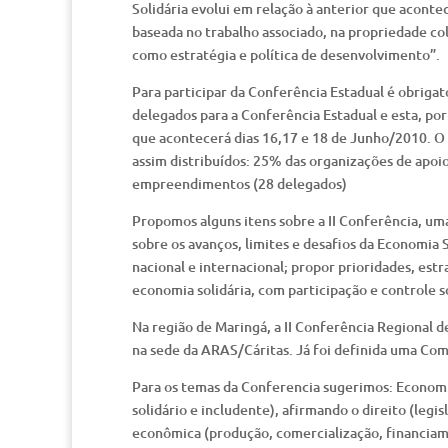
Solidária evolui em relação à anterior que acont
baseada no trabalho associado, na propriedade co
como estratégia e política de desenvolvimento”.
Para participar da Conferência Estadual é obrigat
delegados para a Conferência Estadual e esta, por
que acontecerá dias 16,17 e 18 de Junho/2010. O
assim distribuídos: 25% das organizações de apo
empreendimentos (28 delegados)
Propomos alguns itens sobre a II Conferência, uma
sobre os avanços, limites e desafios da Economia 
nacional e internacional; propor prioridades, est
economia solidária, com participação e controle s
Na região de Maringá, a II Conferência Regional d
na sede da ARAS/Cáritas. Já foi definida uma Com
Para os temas da Conferencia sugerimos: Economia
solidário e includente), afirmando o direito (legi
econômica (produção, comercialização, financiam