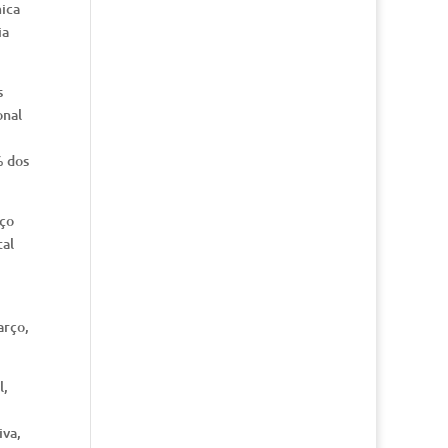
mica
ia
s
onal
% dos
nço
tal
arço,
l,
iva,