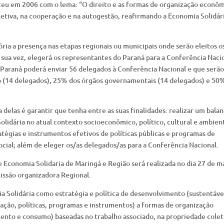
eceu em 2006 com o lema: “O direito e as formas de organização econô
letiva, na cooperação e na autogestão, reafirmando a Economia Solidár
ória a presença nas etapas regionais ou municipais onde serão eleitos o
 sua vez, elegerá os representantes do Paraná para a Conferência Naci
 Paraná poderá enviar 56 delegados à Conferência Nacional e que serão
io (14 delegados), 25% dos órgãos governamentais (14 delegados) e 50
 delas é garantir que tenha entre as suas finalidades: realizar um bala
Solidária no atual contexto socioeconômico, político, cultural e ambien
ratégias e instrumentos efetivos de políticas públicas e programas de
ocial; além de eleger os/as delegados/as para a Conferência Nacional.
e Economia Solidaria de Maringá e Região será realizada no dia 27 de m
issão organizadora Regional.
 Solidária como estratégia e política de desenvolvimento (sustentáve
slação, políticas, programas e instrumentos) a formas de organização
ento e consumo) baseadas no trabalho associado, na propriedade colet