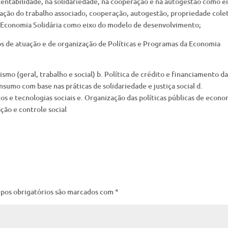
entabilidade, na solidariedade, na cooperação e na autogestão como e
ação do trabalho associado, cooperação, autogestão, propriedade colet
 Economia Solidária como eixo do modelo de desenvolvimento;
vos de atuação e de organização de Políticas e Programas da Economia
vismo (geral, trabalho e social) b. Política de crédito e financiamento d
sumo com base nas práticas de solidariedade e justiça social d.
e tecnologias sociais e. Organização das políticas públicas de econo
ação e controle social
pos obrigatórios são marcados com
*