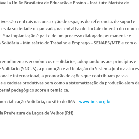
el a União Brasileira de Educação e Ensino – Instituto Marista de
ivos são centrais na construção de espaços de referencia, de suporte
tores da sociedade organizada, na tentativa de fortalecimento do comer
iar. Sua implantação é parte de um processo dialogado permanente e
a Solidária – Ministério do Trabalho e Emprego – SENAES/MTE e com o
preendimentos econômicos e solidários, adequando-os aos princípios e
 Solidário (SNCJS), a promoção e articulação do Sistema junto a atores
ional e internacional, a promoção de ações que contribuam para a
es e cadeias produtivas bem como a sistematização da produção alem d
erial pedagógico sobre a temática.
rcialização Solidária, no sítio do IMS –
www.ims.org.br
da Prefeitura de Lagoa de Velhos (RN)