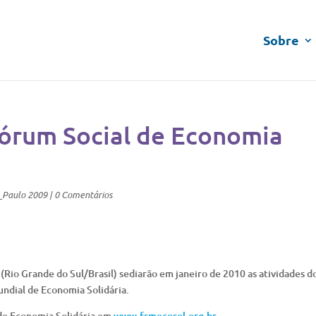
Sobre
órum Social de Economia
_Paulo 2009
|
0 Comentários
(Rio Grande do Sul/Brasil) sediarão em janeiro de 2010 as atividades do
undial de Economia Solidária.
de Economia Solidária em
www.fsmecosol.org.br