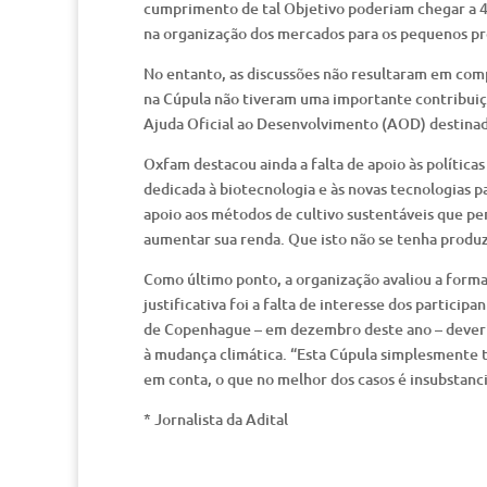
cumprimento de tal Objetivo poderiam chegar a 40
na organização dos mercados para os pequenos pr
No entanto, as discussões não resultaram em comp
na Cúpula não tiveram uma importante contribuiç
Ajuda Oficial ao Desenvolvimento (AOD) destinado
Oxfam destacou ainda a falta de apoio às política
dedicada à biotecnologia e às novas tecnologias p
apoio aos métodos de cultivo sustentáveis que pe
aumentar sua renda. Que isto não se tenha produz
Como último ponto, a organização avaliou a form
justificativa foi a falta de interesse dos parti
de Copenhague – em dezembro deste ano – deveria
à mudança climática. “Esta Cúpula simplesmente
em conta, o que no melhor dos casos é insubstanci
* Jornalista da Adital