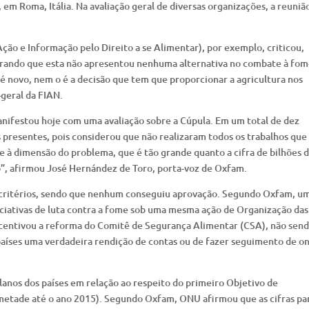
 em Roma, Itália. Na avaliação geral de diversas organizações, a reuniã
Ação e Informação pelo Direito a se Alimentar), por exemplo, criticou,
derando que esta não apresentou nenhuma alternativa no combate à fom
 novo, nem o é a decisão que tem que proporcionar a agricultura nos
-geral da FIAN.
ifestou hoje com uma avaliação sobre a Cúpula. Em um total de dez
s presentes, pois considerou que não realizaram todos os trabalhos que
e à dimensão do problema, que é tão grande quanto a cifra de bilhões 
o”, afirmou José Hernández de Toro, porta-voz de Oxfam.
o critérios, sendo que nenhum conseguiu aprovação. Segundo Oxfam, u
niciativas de luta contra a fome sob uma mesma ação de Organização das
ncentivou a reforma do Comitê de Segurança Alimentar (CSA), não sen
países uma verdadeira rendição de contas ou de fazer seguimento de o
lanos dos países em relação ao respeito do primeiro Objetivo de
etade até o ano 2015). Segundo Oxfam, ONU afirmou que as cifras pa