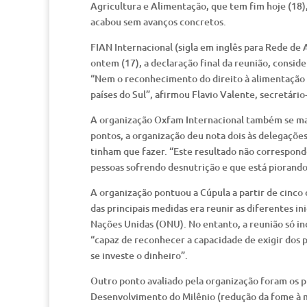
Agricultura e Alimentação, que tem fim hoje (18),
acabou sem avanços concretos.
FIAN Internacional (sigla em inglês para Rede de 
ontem (17), a declaração final da reunião, consi
“Nem o reconhecimento do direito à alimentação é
países do Sul”, afirmou Flavio Valente, secretário
A organização Oxfam Internacional também se man
pontos, a organização deu nota dois às delegaçõe
tinham que fazer. “Este resultado não correspond
pessoas sofrendo desnutrição e que está piorand
A organização pontuou a Cúpula a partir de cinc
das principais medidas era reunir as diferentes i
Nações Unidas (ONU). No entanto, a reunião só i
“capaz de reconhecer a capacidade de exigir dos 
se investe o dinheiro”.
Outro ponto avaliado pela organização foram os p
Desenvolvimento do Milênio (redução da fome à m