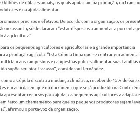
 bilhões de dólares anuais, os quais apoiariam na produção, no transpo
odutores e na ajuda alimentar.
romissos precisos e efetivos. De acordo com a organização, os presen
ão no assunto, só declararam “estar dispostos a aumentar a porcentag
 à agricultura”.
s para os pequenos agricultores e agricultoras e a grande importância
ara a produção agrícola. “Esta Cúpula tinha que se centrar em aumentar
rmitiriam aos campesinos e campesinas pobres alimentar suas famílias 
ido supõe seu pior fracasso”, considerou Hernández.
a como a Cúpula discutiu a mudança climática, recebendo 15% de êxito.
cipantes em acordarem que no documento que será produzido na Conferên
 apresentar recursos para ajudar os pequenos agricultores a adaptar
 tem feito um chamamento para que os pequenos produtores sejam lev
al”, afirmou o porta-voz da organização.