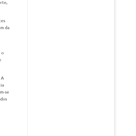
rte,
tes
em da
 o
e
 A
cia
em-se
ados