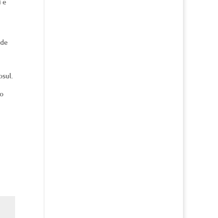
i e
 de
osul.
do