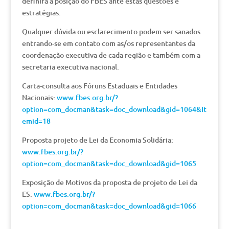
definirá a posição do FBES ante estas questões e
estratégias.
Qualquer dúvida ou esclarecimento podem ser sanados
entrando-se em contato com as/os representantes da
coordenação executiva de cada região e também com a
secretaria executiva nacional.
Carta-consulta aos Fóruns Estaduais e Entidades
Nacionais:
www.fbes.org.br/?
option=com_docman&task=doc_download&gid=1064&It
emid=18
Proposta projeto de Lei da Economia Solidária:
www.fbes.org.br/?
option=com_docman&task=doc_download&gid=1065
Exposição de Motivos da proposta de projeto de Lei da
ES:
www.fbes.org.br/?
option=com_docman&task=doc_download&gid=1066