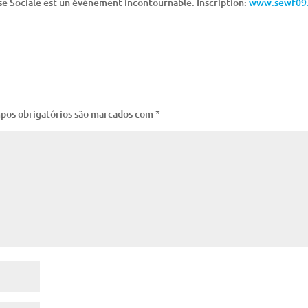
se Sociale est un événement incontournable. Inscription:
www.sewf09
pos obrigatórios são marcados com
*