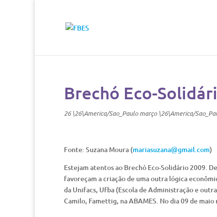
Brechó Eco-Solidár
26 \26\America/Sao_Paulo março \26\America/Sao_Pa
Fonte: Suzana Moura (
mariasuzana@gmail.com
)
Estejam atentos ao Brechó Eco-Solidário 2009. De
favoreçam a criação de uma outra lógica econômic
da Unifacs, Ufba (Escola de Administração e outr
Camilo, Famettig, na ABAMES. No dia 09 de maio 