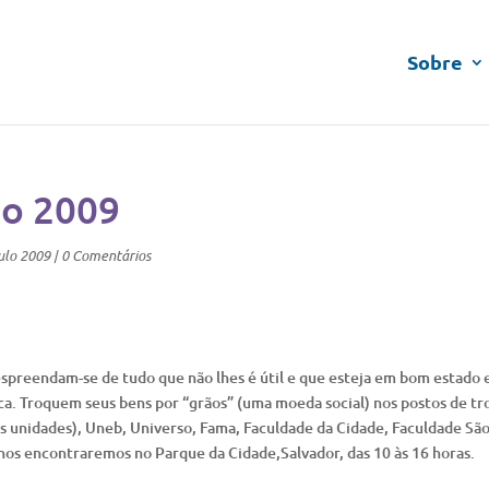
Sobre
io 2009
ulo 2009
|
0 Comentários
spreendam-se de tudo que não lhes é útil e que esteja em bom estado 
a. Troquem seus bens por “grãos” (uma moeda social) nos postos de tr
as unidades), Uneb, Universo, Fama, Faculdade da Cidade, Faculdade Sã
nos encontraremos no Parque da Cidade,Salvador, das 10 às 16 horas.