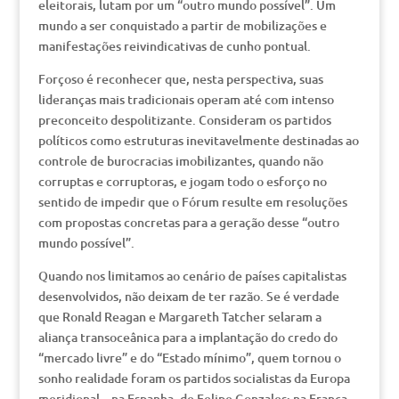
eleitorais, lutam por um “outro mundo possível”. Um
mundo a ser conquistado a partir de mobilizações e
manifestações reivindicativas de cunho pontual.
Forçoso é reconhecer que, nesta perspectiva, suas
lideranças mais tradicionais operam até com intenso
preconceito despolitizante. Consideram os partidos
políticos como estruturas inevitavelmente destinadas ao
controle de burocracias imobilizantes, quando não
corruptas e corruptoras, e jogam todo o esforço no
sentido de impedir que o Fórum resulte em resoluções
com propostas concretas para a geração desse “outro
mundo possível”.
Quando nos limitamos ao cenário de países capitalistas
desenvolvidos, não deixam de ter razão. Se é verdade
que Ronald Reagan e Margareth Tatcher selaram a
aliança transoceânica para a implantação do credo do
“mercado livre” e do “Estado mínimo”, quem tornou o
sonho realidade foram os partidos socialistas da Europa
meridional – na Espanha, de Felipe Gonzales; na França,