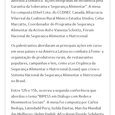
abordou a temática “Ações Integradas de Incidência pela
Garantia da Soberania e Segurança Alimentar”. A mesa
foi composta Ethel Cote, do CCDNEC Canadá; Altacracia
Vilarreal da Coalision Rural México Estados Unidos; Celso
Marcatte, Coordenador do Programa de Segurança
Alimentar da Action Aid e Vanessa Schottz, Fórum
Nacional de Seguranca Alimentar e Nutricional.
Os palestrantes abordaram as principais ações em curso
em seus países e na América Latina no combate à fome: a
organização de produtores rurais, de restaurantes
populares, campanhas e leis, como a Lei Orgânica da
Segurança Alimentar e Nutricional (Losan) que criou o
Sistema Nacional de Segurança Alimentar e Nutricional
no Brasil.
Entre 12h e 15h, ocorreu a segunda conferência que
abordou o tema “RIPESS em Diálogo com Redes e
Movimentos Sociais”. A mesa foi composta por Carlos
Bedoya, Latindadd Peru; Isolda Dantas, Marcha Mundial
das Mulheres; Helmi Hadidi, Afro Asian People Solidarity