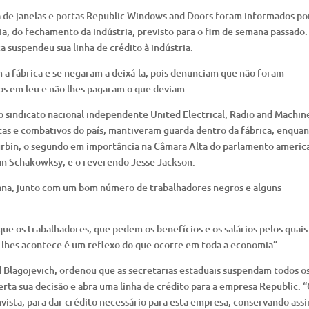
 de janelas e portas Republic Windows and Doors foram informados po
ia, do fechamento da indústria, previsto para o fim de semana passado.
suspendeu sua linha de crédito à indústria.
 a fábrica e se negaram a deixá-la, pois denunciam que não foram
tos em leu e não lhes pagaram o que deviam.
 sindicato nacional independente United Electrical, Radio and Machin
tas e combativos do país, mantiveram guarda dentro da fábrica, enqua
Durbin, o segundo em importância na Câmara Alta do parlamento americ
Jan Schakowksy, e o reverendo Jesse Jackson.
ana, junto com um bom número de trabalhadores negros e alguns
e os trabalhadores, que pedem os benefícios e os salários pelos quais
 lhes acontece é um reflexo do que ocorre em toda a economia”.
Rod Blagojevich, ordenou que as secretarias estaduais suspendam todos o
rta sua decisão e abra uma linha de crédito para a empresa Republic. 
vista, para dar crédito necessário para esta empresa, conservando ass