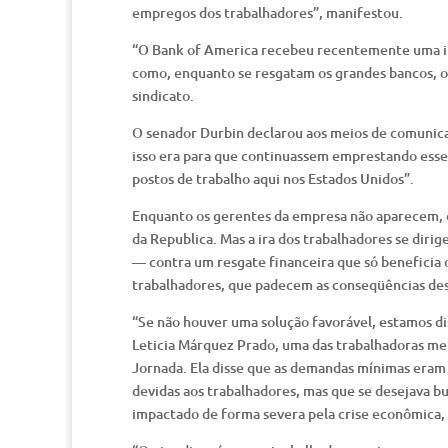
empregos dos trabalhadores”, manifestou.
“O Bank of America recebeu recentemente uma in
como, enquanto se resgatam os grandes bancos, os
sindicato.
O senador Durbin declarou aos meios de comunica
isso era para que continuassem emprestando esse
postos de trabalho aqui nos Estados Unidos”.
Enquanto os gerentes da empresa não aparecem, o 
da Republica. Mas a ira dos trabalhadores se dir
— contra um resgate financeira que só beneficia
trabalhadores, que padecem as conseqüências des
“Se não houver uma solução favorável, estamos d
Leticia Márquez Prado, uma das trabalhadoras me
Jornada. Ela disse que as demandas mínimas eram
devidas aos trabalhadores, mas que se desejava b
impactado de forma severa pela crise econômica,