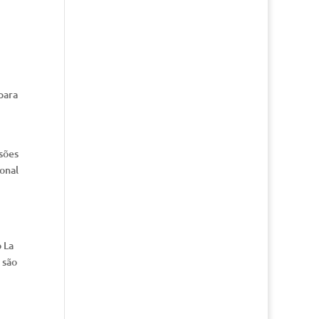
para
sões
ional
 La
 são