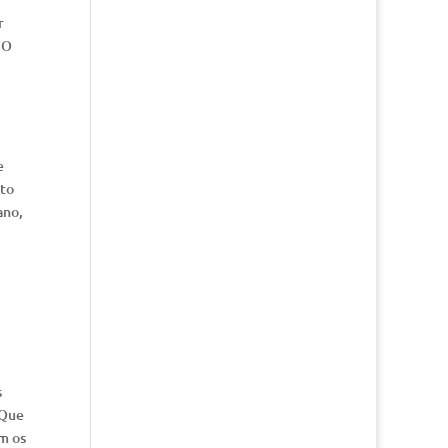
r
 O
e
nto
ano,
s
“Que
im os