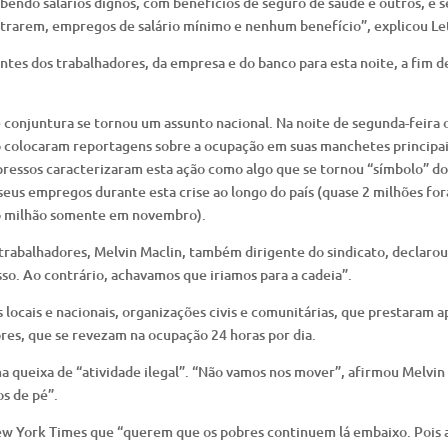
bendo salários dignos, com benefícios de seguro de saúde e outros, e s
rarem, empregos de salário mínimo e nenhum benefício”, explicou Let
es dos trabalhadores, da empresa e do banco para esta noite, a fim d
te conjuntura se tornou um assunto nacional. Na noite de segunda-feira 
são colocaram reportagens sobre a ocupação em suas manchetes principai
pressos caracterizaram esta ação como algo que se tornou “símbolo” d
eus empregos durante esta crise ao longo do país (quase 2 milhões fo
o milhão somente em novembro).
trabalhadores, Melvin Maclin, também dirigente do sindicato, declarou
so. Ao contrário, achavamos que iriamos para a cadeia”.
 locais e nacionais, organizações civis e comunitárias, que prestaram a
es, que se revezam na ocupação 24 horas por dia.
a queixa de “atividade ilegal”. “Não vamos nos mover”, afirmou Melvin
s de pé”.
ew York Times que “querem que os pobres continuem lá embaixo. Pois 