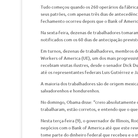
Tudo começou quando os 260 operários da fábrica
seus patrões, com apenas três dias de antecedênc
fechamento ocorreu depois que o Bank of America 
Na sexta-feira, dezenas de trabalhadores tomaram
notificados com os 60 dias de antecipação previs
Em turnos, dezenas de trabalhadores, membros do
Workers of America (UE), um dos mais progressis
recebiam visitas ilustres, desde o senador Dick 
até os representantes federais Luis Gutiérrez e 
A maioria dos trabalhadores são de origem mexic
salvadorenhos e hondurenhos.
No domingo, Obama disse: “creio absolutamente qu
trabalharam, estão corretos, e entendo que o que
Nesta terça-feira (9), o governador de Illinois, 
negócios com o Bank of America até que este reve
tome parte do dinheiro federal que recebeu e o in