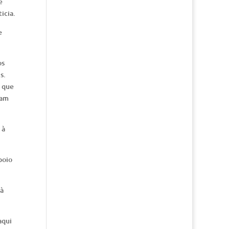
e
icia.
e
os
s.
o que
ram
 à
poio
 à
aqui