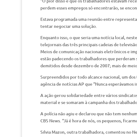
“O pior disso é que os trabalhadores estavam rece
perdem esses empregos só encontrarão, se encont
Estava programada uma reunião entre representant
tentar negociar uma solução.
Enquanto isso, o que seria uma notícia local, nes
telejornais das três principais cadeias de televi
Meios de comunicação nacionais eletrônicos e im
estão padecendo os trabalhadores que perderam s
demitidos desde dezembro de 2007; mais de mei
Surpreendidos por todo alcance nacional, um dos 
agência de notícias AP que “Nunca esperávamos is
A ação gerou solidariedade entre vários sindicatos
material e se somaram à campanha dos trabalhador
A polícia não agiu e declarou que não tem nenhum
CBS News. “Já é hora de nós, os pequenos, ficarmo
Silvia Mazon, outra trabalhadora, comentou no N