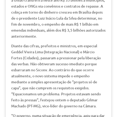
a União transferirá neste ano R$ 35 bilhões a municípios,
estados e ONGs via convênios e contratos de repasse. A
cobiça em torno do dinheiro cresceu em Brasília depois
de o presidente Luiz Inácio Lula da Silva determinar, no
fim de novembro, o empenho de mais R$ 1 bilhão em
emendas individuais, além dos R$ 3,5 bilhões autorizados
anteriormente.
Diante das cifras, prefeitos e ministros, em especial
Geddel Vieira Lima (Integração Nacional) e Márcio
Fortes (Cidades), passaram a pressionar pela liberação
das verbas. Não obtiveram sucesso imediato porque
esbarraram no Siconv. Ao contrário do que ocorre
atualmente, o novo sistema impede o empenho
mediante a simples apresentação de “projetos só de
capa”, que não cumprem os requisitos exigidos.
“Equacionamos um problema. Projetos estavam sendo
feito às pressas”, festejou ontem o deputado Gilmar
Machado (PT-MG), vice-líder do governo na Câmara.
“O governo, numa situação de emergência, agiu para dar