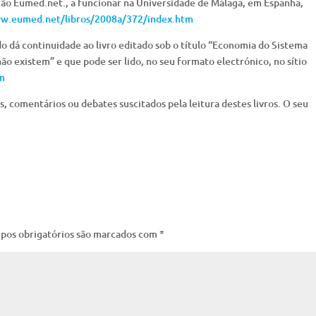
ção Eumed.net., a funcionar na Universidade de Málaga, em Espanha,
w.eumed.net/libros/2008a/372/index.htm
o dá continuidade ao livro editado sob o título “Economia do Sistema
o existem” e que pode ser lido, no seu formato electrónico, no sítio
m
as, comentários ou debates suscitados pela leitura destes livros. O seu
pos obrigatórios são marcados com
*