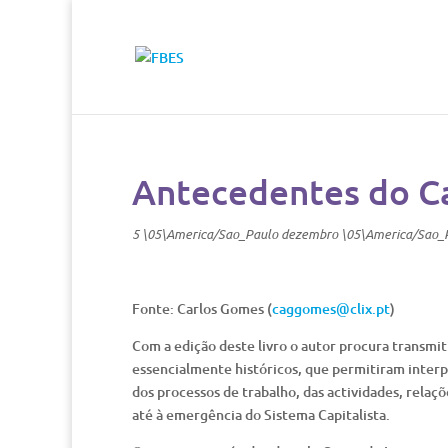
Antecedentes do C
5 \05\America/Sao_Paulo dezembro \05\America/Sao_
Fonte: Carlos Gomes (
caggomes@clix.pt
)
Com a edição deste livro o autor procura transmit
essencialmente históricos, que permitiram interp
dos processos de trabalho, das actividades, rela
até à emergência do Sistema Capitalista.