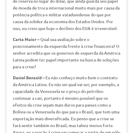
de reserva no lugar do dólar, que ainda guarda seu papel
de moeda de troca internacional muito mais por causa da
potência política e militar estadunidense do que por
causa da solidez da economia dos Estados Unidos. Por
isso, eu creio que hoje o declínio dos EUA é irreversível.
Carta Maior –
Qual sua avaliação sobre o
posicionamento da esquerda frente à crise financeira? O
senhor acredita que os governos de esquerda da América
Latina podem ter papel importante na busca de soluções
para a crise?
Daniel Bensaïd –
Eu não conheço muito bem o contexto
da América Latina. Eu não sei qual vai ser, por exemplo, a
capacidade da Venezuela se o preço do petróleo
continuar a cair, portanto é mesmo possível que os
efeitos da crise sejam mais duros para paises como a
Bolívia ou a Venezuela do que para o Brasil, que tem uma
exportação mais diversificada. Eu penso que a crise se
fará sentir também no Brasil, mas talvez menos forte.
Agora, se a reação à crise vai começar a partir de um pólo