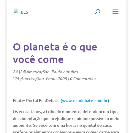
O planeta é o que
você come
24 \24\America/Sao_Paulo outubro
\24\America/Sao_Paulo 2008
|
0 Comentários
Fonte: Portal EcoDebate (
www.ecodebate.com.br
)
Os ecotarianos, a tribo do momento, defendem um tipo
de alimentação que prejudique o mínimo possível o meio
ambiente. Se você tem uma horta no quintal de casa,
prefere os alimentos orgânicos e evita comer carne para