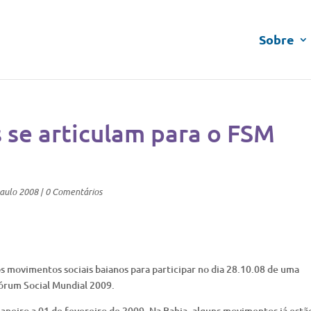
Sobre
 se articulam para o FSM
aulo 2008
|
0 Comentários
movimentos sociais baianos para participar no dia 28.10.08 de uma
Fórum Social Mundial 2009.
aneiro a 01 de fevereiro de 2009. Na Bahia, alguns movimentos já estã