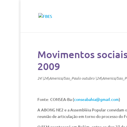
Movimentos sociais
2009
24 \24\America/Sao_Paulo outubro \24\America/Sao_P
Fonte: CONSEA-Ba (
conseabahia@gmail.com
)
A ABONG NE2 e a Assembléia Popular convidam os 
reunião de articulação em torno do processo do 
O FSM acontecerá em Belém, entre os dias 27 de j