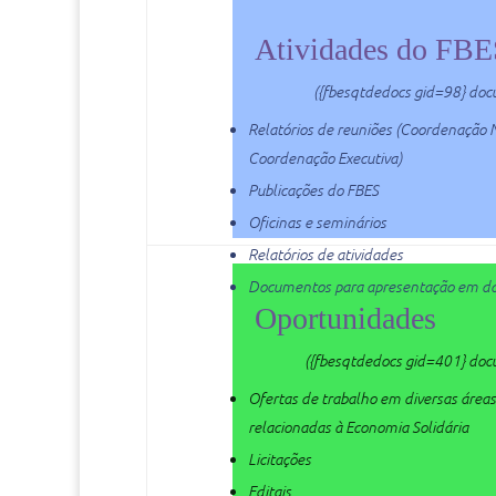
Atividades do FB
({fbesqtdedocs gid=98} do
Relatórios de reuniões (Coordenação N
Coordenação Executiva)
Publicações do FBES
Oficinas e seminários
Relatórios de atividades
Documentos para apresentação em d
Oportunidades
({fbesqtdedocs gid=401} do
Ofertas de trabalho em diversas áreas
relacionadas à Economia Solidária
Licitações
Editais