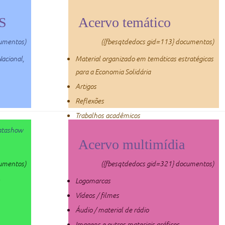
ES
Acervo temático
cumentos)
({fbesqtdedocs gid=113} documentos)
acional,
Material organizado em temáticas estratégicas
para a Economia Solidária
Artigos
Reflexões
Trabalhos acadêmicos
atashow
Acervo multimídia
cumentos)
({fbesqtdedocs gid=321} documentos)
Logomarcas
Vídeos / filmes
Áudio / material de rádio
Imagens e outros materiais gráficos