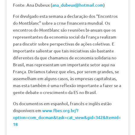
Fonte: Ana Dubeux (
ana_dubeux@hotmail.com
)
Foi divulgado esta semana a declaração dos “Encontros
do Montblanc” sobre a crise financeira mundial. Os
encontros do Montblanc são reuniões bi-anuais que os
representantes da economia social da França realizam
para discutir sobre perspectivas de ações coletivas. E
importante salientar que tais iniciativas são bastante
diferentes da que chamamos de economia solidaria no
Brasil, mas representam um importante setor aqui na
França. Diríamos talvez que eles, por serem grandes, se
assemelham em alguns casos, às empresas capitalistas,
mas esta também é uma reflexão importante a fazer se a
gente debate o crescimento da ES no Brasil.
Os documentos em espanhol, francês e inglês estão
disponíveis em
www.fbes.org.br/?
option=com_docman&task=cat_view&gid=342&Itemid=
18