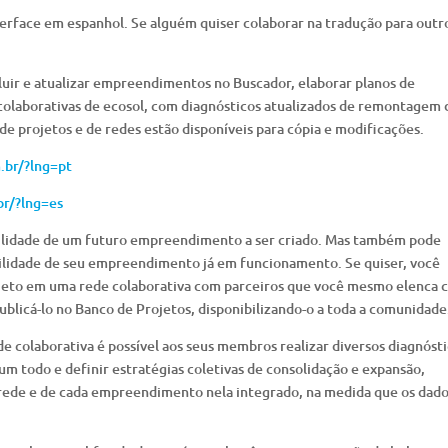
erface em espanhol. Se alguém quiser colaborar na tradução para outr
ncluir e atualizar empreendimentos no Buscador, elaborar planos de
colaborativas de ecosol, com diagnósticos atualizados de remontagem 
 de projetos e de redes estão disponíveis para cópia e modificações.
.br/?lng=pt
br/?lng=es
abilidade de um futuro empreendimento a ser criado. Mas também pode
bilidade de seu empreendimento já em funcionamento. Se quiser, você
jeto em uma rede colaborativa com parceiros que você mesmo elenca
publicá-lo no Banco de Projetos, disponibilizando-o a toda a comunidade
 colaborativa é possível aos seus membros realizar diversos diagnóst
m todo e definir estratégias coletivas de consolidação e expansão,
ede e de cada empreendimento nela integrado, na medida que os dad