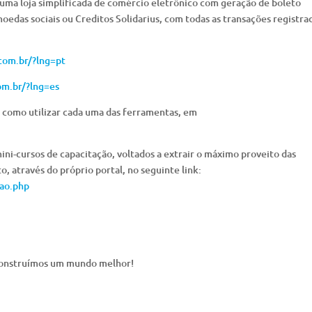
uma loja simplificada de comércio eletrônico com geração de boleto
edas sociais ou Creditos Solidarius, com todas as transações registra
com.br/?lng=pt
om.br/?lng=es
 como utilizar cada uma das ferramentas, em
mini-cursos de capacitação, voltados a extrair o máximo proveito das
, através do próprio portal, no seguinte link:
cao.php
s construímos um mundo melhor!