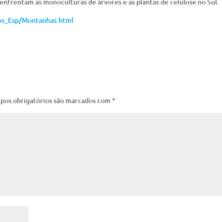
 enfrentam as monoculturas de árvores e as plantas de celulose no Sul.
os_Esp/Montanhas.html
pos obrigatórios são marcados com
*