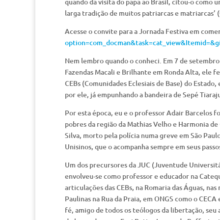
quando da visita do papa ao Brasil, citou-o como u
larga tradição de muitos patriarcas e matriarcas’ 
Acesse o convite para a Jornada Festiva em come
option=com_docman&task=cat_view&Itemid=&g
Nem lembro quando o conheci. Em 7 de setembro d
Fazendas Macali e Brilhante em Ronda Alta, ele f
CEBs (Comunidades Eclesiais de Base) do Estado, 
por ele, já empunhando a bandeira de Sepé Tiaraju
Por esta época, eu e o professor Adair Barcelos 
pobres da região da Mathias Velho e Harmonia de
Silva, morto pela polícia numa greve em São Pau
Unisinos, que o acompanha sempre em seus passos, 
Um dos precursores da JUC (Juventude Universitári
envolveu-se como professor e educador na Cateque
articulações das CEBs, na Romaria das Águas, nas r
Paulinas na Rua da Praia, em ONGS como o CECA e 
fé, amigo de todos os teólogos da libertação, s