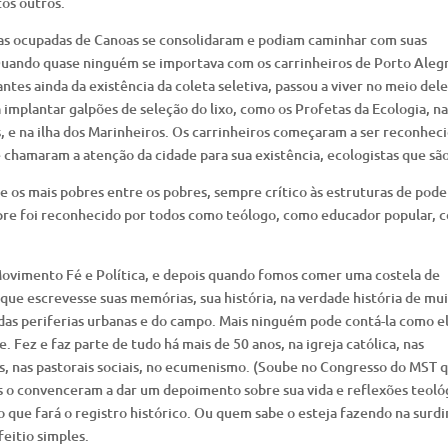
os outros.
as ocupadas de Canoas se consolidaram e podiam caminhar com suas
. Quando quase ninguém se importava com os carrinheiros de Porto Aleg
ntes ainda da existência da coleta seletiva, passou a viver no meio dele
 implantar galpões de seleção do lixo, como os Profetas da Ecologia, na
, e na ilha dos Marinheiros. Os carrinheiros começaram a ser reconhec
chamaram a atenção da cidade para sua existência, ecologistas que são
os mais pobres entre os pobres, sempre crítico às estruturas de pode
empre foi reconhecido por todos como teólogo, como educador popular, 
Movimento Fé e Política, e depois quando fomos comer uma costela de
 que escrevesse suas memórias, sua história, na verdade história de mui
 das periferias urbanas e do campo. Mais ninguém pode contá-la como e
 Fez e faz parte de tudo há mais de 50 anos, na igreja católica, nas
es, nas pastorais sociais, no ecumenismo. (Soube no Congresso do MST 
os o convenceram a dar um depoimento sobre sua vida e reflexões teoló
o que fará o registro histórico. Ou quem sabe o esteja fazendo na surdi
eitio simples.