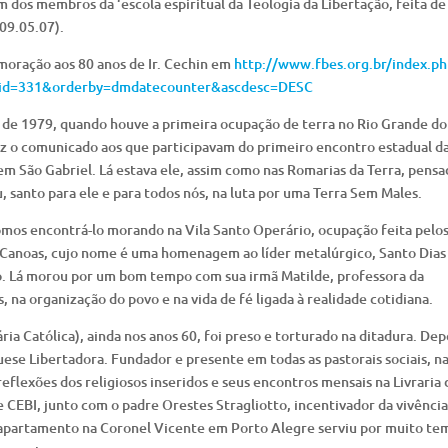
m dos membros da ‘escola espiritual da Teologia da Libertação, feita de
(09.05.07).
moração aos 80 anos de Ir. Cechin em
http://www.fbes.org.br/index.ph
id=331&orderby=dmdatecounter&ascdesc=DESC
e 1979, quando houve a primeira ocupação de terra no Rio Grande do 
ez o comunicado aos que participavam do primeiro encontro estadual d
em São Gabriel. Lá estava ele, assim como nas Romarias da Terra, pensa
, santo para ele e para todos nós, na luta por uma Terra Sem Males.
fomos encontrá-lo morando na Vila Santo Operário, ocupação feita pelo
 Canoas, cujo nome é uma homenagem ao líder metalúrgico, Santo Dias
lo. Lá morou por um bom tempo com sua irmã Matilde, professora da
na organização do povo e na vida de fé ligada à realidade cotidiana.
a Católica), ainda nos anos 60, foi preso e torturado na ditadura. Dep
se Libertadora. Fundador e presente em todas as pastorais sociais, n
eflexões dos religiosos inseridos e seus encontros mensais na Livraria 
CEBI, junto com o padre Orestes Stragliotto, incentivador da vivência
eu apartamento na Coronel Vicente em Porto Alegre serviu por muito t