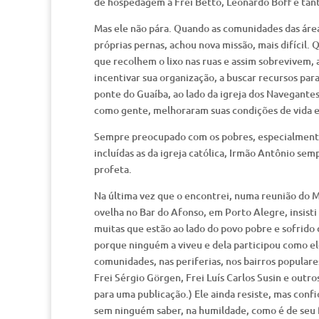
de hospedagem a Frei Betto, Leonardo Boff e tant
Mas ele não pára. Quando as comunidades das áre
próprias pernas, achou nova missão, mais difícil
que recolhem o lixo nas ruas e assim sobrevivem, a
incentivar sua organização, a buscar recursos para
ponte do Guaíba, ao lado da igreja dos Navegantes
como gente, melhoraram suas condições de vida e 
Sempre preocupado com os pobres, especialmente 
incluídas as da igreja católica, Irmão Antônio s
profeta.
Na última vez que o encontrei, numa reunião do 
ovelha no Bar do Afonso, em Porto Alegre, insisti
muitas que estão ao lado do povo pobre e sofrido
porque ninguém a viveu e dela participou como ele.
comunidades, nas periferias, nos bairros popular
Frei Sérgio Görgen, Frei Luís Carlos Susin e outr
para uma publicação.) Ele ainda resiste, mas confi
sem ninguém saber, na humildade, como é de seu f