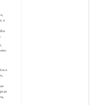
re,
s, a
idos
.
r,
como
tos e
le,
que
gicas
na,