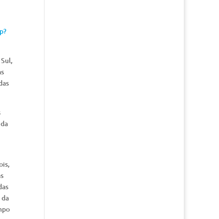
p?
Sul,
as
das
s
 da
ois,
as
das
 da
empo