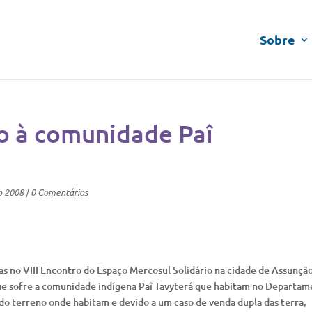
Sobre
o à comunidade Paî
o 2008
|
0 Comentários
as no VIII Encontro do Espaço Mercosul Solidário na cidade de Assunção
 que sofre a comunidade indígena Paî Tavyterá que habitam no Departa
o terreno onde habitam e devido a um caso de venda dupla das terra,