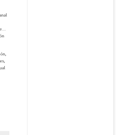
anal
nte…
ión
ión,
es,
ual