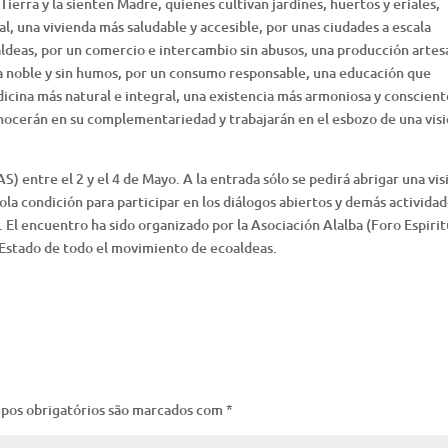
Tierra y la sienten Madre, quienes cultivan jardines, huertos y eriales,
l, una vivienda más saludable y accesible, por unas ciudades a escala
ldeas, por un comercio e intercambio sin abusos, una producción artes
ía noble y sin humos, por un consumo responsable, una educación que
medicina más natural e integral, una existencia más armoniosa y conscie
nocerán en su complementariedad y trabajarán en el esbozo de una vis
S) entre el 2 y el 4 de Mayo. A la entrada sólo se pedirá abrigar una vis
ola condición para participar en los diálogos abiertos y demás actividad
 El encuentro ha sido organizado por la Asociación Alalba (Foro Espirit
l Estado de todo el movimiento de ecoaldeas.
pos obrigatórios são marcados com
*